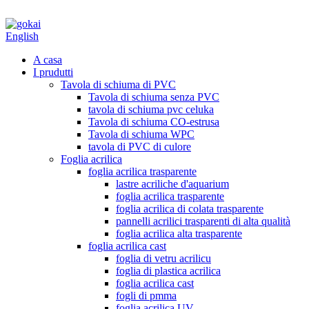
English
A casa
I prudutti
Tavola di schiuma di PVC
Tavola di schiuma senza PVC
tavola di schiuma pvc celuka
Tavola di schiuma CO-estrusa
Tavola di schiuma WPC
tavola di PVC di culore
Foglia acrilica
foglia acrilica trasparente
lastre acriliche d'aquarium
foglia acrilica trasparente
foglia acrilica di colata trasparente
pannelli acrilici trasparenti di alta qualità
foglia acrilica alta trasparente
foglia acrilica cast
foglia di vetru acrilicu
foglia di plastica acrilica
foglia acrilica cast
fogli di pmma
foglia acrilica UV