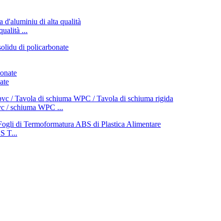
ualità ...
ate
vc / schiuma WPC ...
 T...