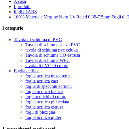
A casa
I prudutti
fogli di ABS
100% Materiale Vergine Neru Uv Rated 0.35-7.5mm Fogli di T
I categurie
Tavola di schiuma di PVC
Tavola di schiuma senza PVC
tavola di schiuma pvc celuka
Tavola di schiuma CO-estrusa
Tavola di schiuma WPC
tavola di PVC di culore
Foglia acrilica
foglia acrilica trasparente
foglia acrilica cast
foglia di specchiu acrilicu
foglia acrilica bianca
fogli acrilichi di culore
foglia acrilica ghiacciata
foglia acrilica estrusa
fogli di plexiglas
foglia acrilica glitter