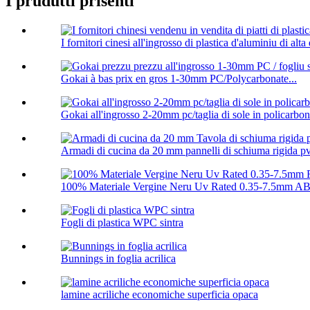
I prudutti prisenti
I fornitori cinesi all'ingrosso di plastica d'aluminiu di alta q
Gokai à bas prix en gros 1-30mm PC/Polycarbonate...
Gokai all'ingrosso 2-20mm pc/taglia di sole in policarbon
Armadi di cucina da 20 mm pannelli di schiuma rigida p
100% Materiale Vergine Neru Uv Rated 0.35-7.5mm ABS
Fogli di plastica WPC sintra
Bunnings in foglia acrilica
lamine acriliche economiche superficia opaca