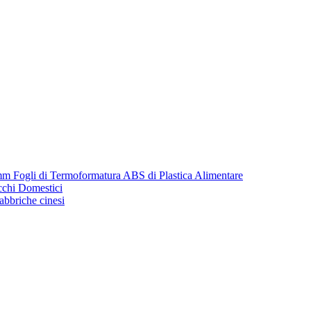
m Fogli di Termoformatura ABS di Plastica Alimentare
cchi Domestici
fabbriche cinesi