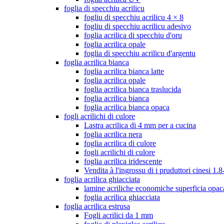
foglia di specchiu acrilicu
fogliu di specchiu acrilicu 4 × 8
fogliu di specchiu acrilicu adesivo
foglia acrilica di specchiu d'oru
foglia acrilica opale
foglia di specchiu acrilicu d'argentu
foglia acrilica bianca
foglia acrilica bianca latte
foglia acrilica opale
foglia acrilica bianca traslucida
foglia acrilica bianca
foglia acrilica bianca opaca
fogli acrilichi di culore
Lastra acrilica di 4 mm per a cucina
foglia acrilica nera
foglia acrilica di culore
fogli acrilichi di culore
foglia acrilica iridescente
Vendita à l'ingrossu di i pruduttori cinesi 
foglia acrilica ghiacciata
lamine acriliche economiche superficia opac
foglia acrilica ghiacciata
foglia acrilica estrusa
Fogli acrilici da 1 mm