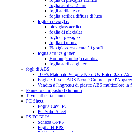
foglia di plexiglas acrilicu
foglia acrilica 2 mm
fogli acrilici estrusi
foglia acrilica diffusa di luce
fogli di plexiglas
plexiglass acrilicu
foglia di plexiglas
fogli di plexiglas
foglia di pmma
Plexiglass resistente à i graffi
foglia acrilica glitter
Bunnings in foglia acrilica
foglia acrilica glitter
fogli di ABS
100% Materiale Vergine Neru Uv Rated 0.35-7.5m
Foglia / Tavola ABS Nera è Culurata per l'Appare
Vendita à l'ingrossu di piastre ABS multicolore in 
Pannellu cumpostu d'aluminiu
Tavola di carta spuma
PC Sheet
Foglia Cavu PC
PC Solid Sheet
PS FOGLIA
Scheda GPPS
Foglia HIPPS