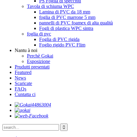
PS Foglia di specchiu
Tavola di schiuma WPC
Lamina di PVC da 18 mm
foglia di PVC marrone 5 mm
pannelli di PVC foamex di alta qualità
Fogli di plastica WPC sintra
foglia di pvc
Foglia di PVC rigida
Foglio rigido PVC Flim
Nantu à noi
Perchè Gokai
Esposizione
Prudutti presentati
Featured
News
Scaricate
FAQs
Cuntatta ci