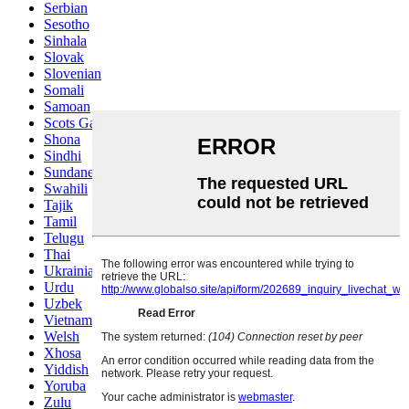
Serbian
Sesotho
Sinhala
Slovak
Slovenian
Somali
Samoan
Scots Gaelic
Shona
Sindhi
Sundanese
Swahili
Tajik
Tamil
Telugu
Thai
Ukrainian
Urdu
Uzbek
Vietnamese
Welsh
Xhosa
Yiddish
Yoruba
Zulu