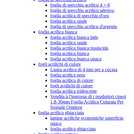
fogliu di specchiu acrilicu 4 × 8
fogliu di specchiu acrilicu adesivo
foglia acrilica di specchiu d'oru
foglia acrilica opale
foglia di specchiu acrilicu d'argentu
foglia acrilica bianca
foglia acrilica bianca latte
foglia acrilica opale
foglia acrilica bianca traslucida
foglia acrilica bianca
foglia acrilica bianca opaca
fogli acrilichi di culore
Lastra acrilica di 4 mm per a cucina
foglia acrilica nera
foglia acrilica di culore
fogli acrilichi di culore
foglia acrilica iridescente
Vendita à l'ingrossu di i pruduttori cinesi
1.8-30mm Foglia Acrilica Culurata Per
Segnale Outdoor
foglia acrilica ghiacciata
lamine acriliche economiche superficia
opaca
foglia acrilica ghiacciata