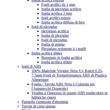
foglia acrilica estrusa
Fogli acrilici da 1 mm
foglia di plexiglas acrilicu
foglia acrilica 2 mm
fogli acrilici estrusi
foglia acrilica diffusa di luce
fogli di plexiglas
plexiglass acrilicu
foglia di plexiglas
fogli di plexiglas
foglia di pmma
Plexiglass resistente à i graffi
foglia acrilica glitter
Bunnings in foglia acrilica
foglia acrilica glitter
fogli di ABS
100% Materiale Vergine Neru Uv Rated 0.35-
7.5mm Fogli di Termoformatura ABS di Plastica
Alimentare
Foglia / Tavola ABS Nera è Culurata per
l'Apparecchi Domestici
Vendita à l'ingrossu di piastre ABS multicolore in
fabbriche cinesi
Pannellu cumpostu d'aluminiu
Tavola di carta spuma