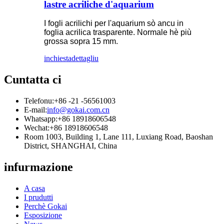
lastre acriliche d'aquarium
I fogli acrilichi per l'aquarium sò ancu in
foglia acrilica trasparente. Normale hè più
grossa sopra 15 mm.
inchiesta
dettagliu
Cuntatta ci
Telefonu:
+86 -21 -56561003
E-mail:
info@gokai.com.cn
Whatsapp:
+86 18918606548
Wechat:
+86 18918606548
Room 1003, Building 1, Lane 111, Luxiang Road, Baoshan
District, SHANGHAI, China
infurmazione
A casa
I prudutti
Perchè Gokai
Esposizione