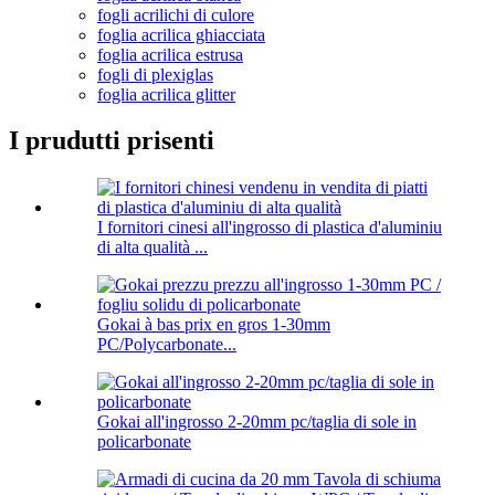
fogli acrilichi di culore
foglia acrilica ghiacciata
foglia acrilica estrusa
fogli di plexiglas
foglia acrilica glitter
I prudutti prisenti
I fornitori cinesi all'ingrosso di plastica d'aluminiu
di alta qualità ...
Gokai à bas prix en gros 1-30mm
PC/Polycarbonate...
Gokai all'ingrosso 2-20mm pc/taglia di sole in
policarbonate