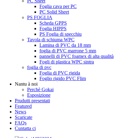
PC Sheet
Foglia cava per PC
PC Solid Sheet
PS FOGLIA
Scheda GPPS
Foglia HIPPS
PS Foglia di specchiu
Tavola di schiuma WPC
Lamina di PVC da 18 mm
foglia di PVC marrone 5 mm
pannelli di PVC foamex di alta qualità
Fogli di plastica WPC sintra
foglia di pvc
Foglia di PVC rigida
Foglio rigido PVC Flim
Nantu à noi
Perchè Gokai
Esposizione
Prudutti presentati
Featured
News
Scaricate
FAQs
Cuntatta ci