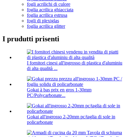
fogli acrilichi di culore
foglia acrilica ghiacciata
foglia acrilica estrusa
fogli di plexiglas
foglia acrilica glitter
I prudutti prisenti
I fornitori cinesi all'ingrosso di plastica d'aluminiu
di alta qualità ...
Gokai à bas prix en gros 1-30mm
PC/Polycarbonate...
Gokai all'ingrosso 2-20mm pc/taglia di sole in
policarbonate