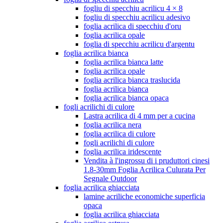
fogliu di specchiu acrilicu 4 × 8
fogliu di specchiu acrilicu adesivo
foglia acrilica di specchiu d'oru
foglia acrilica opale
foglia di specchiu acrilicu d'argentu
foglia acrilica bianca
foglia acrilica bianca latte
foglia acrilica opale
foglia acrilica bianca traslucida
foglia acrilica bianca
foglia acrilica bianca opaca
fogli acrilichi di culore
Lastra acrilica di 4 mm per a cucina
foglia acrilica nera
foglia acrilica di culore
fogli acrilichi di culore
foglia acrilica iridescente
Vendita à l'ingrossu di i pruduttori cinesi
1.8-30mm Foglia Acrilica Culurata Per
Segnale Outdoor
foglia acrilica ghiacciata
lamine acriliche economiche superficia
opaca
foglia acrilica ghiacciata