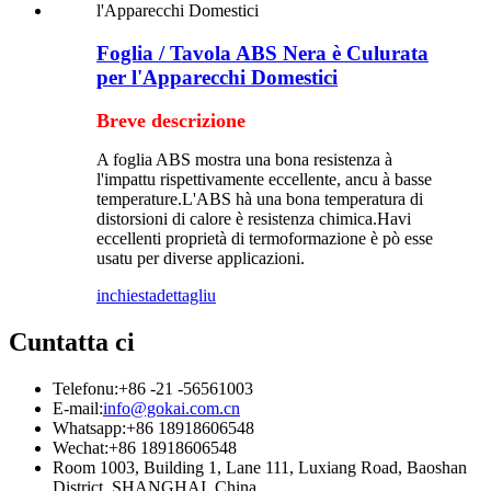
Foglia / Tavola ABS Nera è Culurata
per l'Apparecchi Domestici
Breve descrizione
A foglia ABS mostra una bona resistenza à
l'impattu rispettivamente eccellente, ancu à basse
temperature.L'ABS hà una bona temperatura di
distorsioni di calore è resistenza chimica.Havi
eccellenti proprietà di termoformazione è pò esse
usatu per diverse applicazioni.
inchiesta
dettagliu
Cuntatta ci
Telefonu:
+86 -21 -56561003
E-mail:
info@gokai.com.cn
Whatsapp:
+86 18918606548
Wechat:
+86 18918606548
Room 1003, Building 1, Lane 111, Luxiang Road, Baoshan
District, SHANGHAI, China