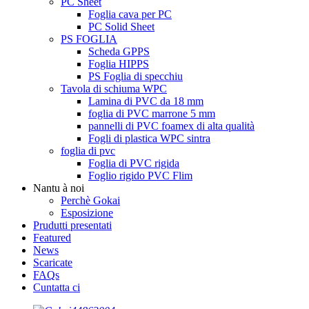
PC Sheet
Foglia cava per PC
PC Solid Sheet
PS FOGLIA
Scheda GPPS
Foglia HIPPS
PS Foglia di specchiu
Tavola di schiuma WPC
Lamina di PVC da 18 mm
foglia di PVC marrone 5 mm
pannelli di PVC foamex di alta qualità
Fogli di plastica WPC sintra
foglia di pvc
Foglia di PVC rigida
Foglio rigido PVC Flim
Nantu à noi
Perchè Gokai
Esposizione
Prudutti presentati
Featured
News
Scaricate
FAQs
Cuntatta ci