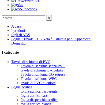
A casa
I prudutti
fogli di ABS
Foglia / Tavola ABS Nera è Culurata per l'Apparecchi
Domestici
I categurie
Tavola di schiuma di PVC
Tavola di schiuma senza PVC
tavola di schiuma pvc celuka
Tavola di schiuma CO-estrusa
Tavola di schiuma WPC
tavola di PVC di culore
Foglia acrilica
foglia acrilica trasparente
foglia acrilica cast
foglia di specchiu acrilicu
foglia acrilica bianca