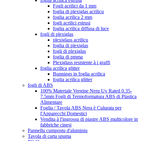
foglia acrilica estrusa
Fogli acrilici da 1 mm
foglia di plexiglas acrilicu
foglia acrilica 2 mm
fogli acrilici estrusi
foglia acrilica diffusa di luce
fogli di plexiglas
plexiglass acrilicu
foglia di plexiglas
fogli di plexiglas
foglia di pmma
Plexiglass resistente à i graffi
foglia acrilica glitter
Bunnings in foglia acrilica
foglia acrilica glitter
fogli di ABS
100% Materiale Vergine Neru Uv Rated 0.35-
7.5mm Fogli di Termoformatura ABS di Plastica
Alimentare
Foglia / Tavola ABS Nera è Culurata per
l'Apparecchi Domestici
Vendita à l'ingrossu di piastre ABS multicolore in
fabbriche cinesi
Pannellu cumpostu d'aluminiu
Tavola di carta spuma