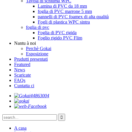
Tavola di schiuma WPC
Lamina di PVC da 18 mm
foglia di PVC marrone 5 mm
pannelli di PVC foamex di alta qualità
Fogli di plastica WPC sintra
foglia di pvc
Foglia di PVC rigida
Foglio rigido PVC Flim
Nantu à noi
Perchè Gokai
Esposizione
Prudutti presentati
Featured
News
Scaricate
FAQs
Cuntatta ci
A casa