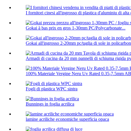
I fornitori cinesi all'ingrosso di plastica d'aluminiu di alta q
Gokai à bas prix en gros 1-30mm PC/Polycarbonate...
Gokai all'ingrosso 2-20mm pc/taglia di sole in policarbon
Armadi di cucina da 20 mm pannelli di schiuma rigida p
100% Materiale Vergine Neru Uv Rated 0.35-7.5mm ABS
Fogli di plastica WPC sintra
Bunnings in foglia acrilica
lamine acriliche economiche superficia opaca