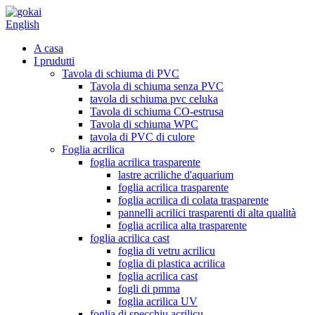
English
A casa
I prudutti
Tavola di schiuma di PVC
Tavola di schiuma senza PVC
tavola di schiuma pvc celuka
Tavola di schiuma CO-estrusa
Tavola di schiuma WPC
tavola di PVC di culore
Foglia acrilica
foglia acrilica trasparente
lastre acriliche d'aquarium
foglia acrilica trasparente
foglia acrilica di colata trasparente
pannelli acrilici trasparenti di alta qualità
foglia acrilica alta trasparente
foglia acrilica cast
foglia di vetru acrilicu
foglia di plastica acrilica
foglia acrilica cast
fogli di pmma
foglia acrilica UV
foglia di specchiu acrilicu