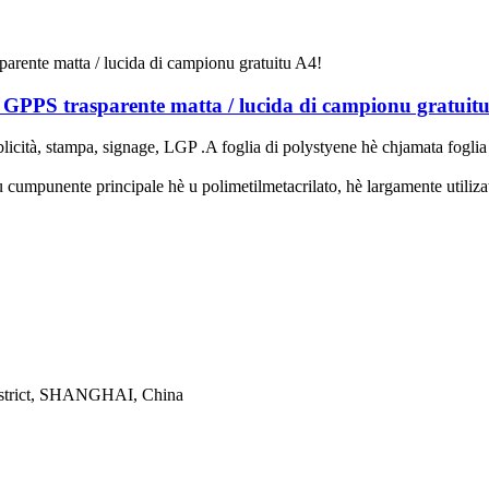
 GPPS trasparente matta / lucida di campionu gratuit
licità, stampa, signage, LGP .A foglia di polystyene hè chjamata fogl
 u cumpunente principale hè u polimetilmetacrilato, hè largamente utilizat
istrict, SHANGHAI, China