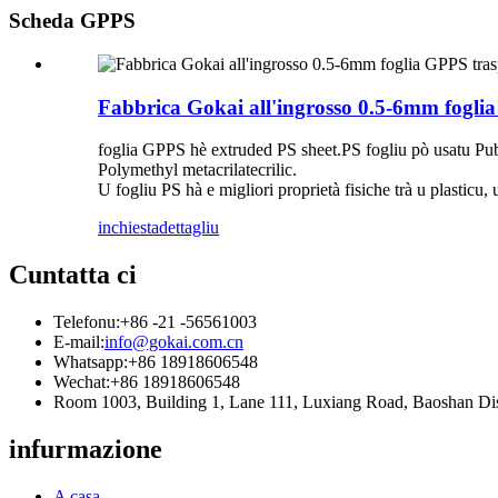
Scheda GPPS
Fabbrica Gokai all'ingrosso 0.5-6mm foglia
foglia GPPS hè extruded PS sheet.PS fogliu pò usatu Pub
Polymethyl metacrilatecrilic.
U fogliu PS hà e migliori proprietà fisiche trà u plasticu,
inchiesta
dettagliu
Cuntatta ci
Telefonu:
+86 -21 -56561003
E-mail:
info@gokai.com.cn
Whatsapp:
+86 18918606548
Wechat:
+86 18918606548
Room 1003, Building 1, Lane 111, Luxiang Road, Baoshan D
infurmazione
A casa