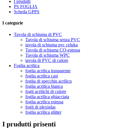
I prudutti
PS FOGLIA
Scheda GPPS
I categurie
Tavola di schiuma di PVC
Tavola di schiuma senza PVC
tavola di schiuma pvc celuka
Tavola di schiuma CO-estrusa
Tavola di schiuma WPC
tavola di PVC di culore
Foglia acrilica
foglia acrilica trasparente
foglia acrilica cast
foglia di specchiu acrilicu
foglia acrilica bianca
fogli acrilichi di culore
foglia acrilica ghiacciata
foglia acrilica estrusa
fogli di plexiglas
foglia acrilica glitter
I prudutti prisenti