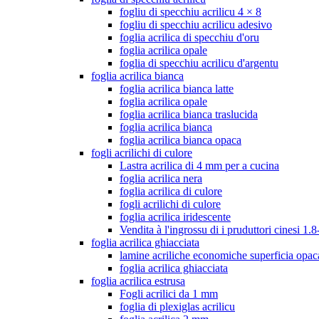
fogliu di specchiu acrilicu 4 × 8
fogliu di specchiu acrilicu adesivo
foglia acrilica di specchiu d'oru
foglia acrilica opale
foglia di specchiu acrilicu d'argentu
foglia acrilica bianca
foglia acrilica bianca latte
foglia acrilica opale
foglia acrilica bianca traslucida
foglia acrilica bianca
foglia acrilica bianca opaca
fogli acrilichi di culore
Lastra acrilica di 4 mm per a cucina
foglia acrilica nera
foglia acrilica di culore
fogli acrilichi di culore
foglia acrilica iridescente
Vendita à l'ingrossu di i pruduttori cinesi 
foglia acrilica ghiacciata
lamine acriliche economiche superficia opac
foglia acrilica ghiacciata
foglia acrilica estrusa
Fogli acrilici da 1 mm
foglia di plexiglas acrilicu