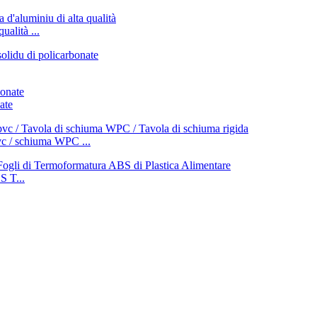
ualità ...
ate
vc / schiuma WPC ...
 T...