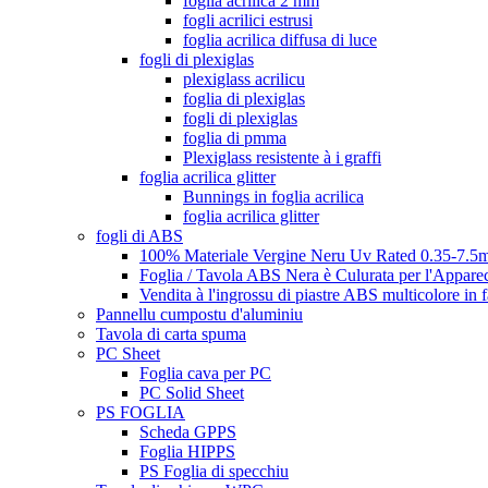
foglia acrilica 2 mm
fogli acrilici estrusi
foglia acrilica diffusa di luce
fogli di plexiglas
plexiglass acrilicu
foglia di plexiglas
fogli di plexiglas
foglia di pmma
Plexiglass resistente à i graffi
foglia acrilica glitter
Bunnings in foglia acrilica
foglia acrilica glitter
fogli di ABS
100% Materiale Vergine Neru Uv Rated 0.35-7.5m
Foglia / Tavola ABS Nera è Culurata per l'Appare
Vendita à l'ingrossu di piastre ABS multicolore in 
Pannellu cumpostu d'aluminiu
Tavola di carta spuma
PC Sheet
Foglia cava per PC
PC Solid Sheet
PS FOGLIA
Scheda GPPS
Foglia HIPPS
PS Foglia di specchiu