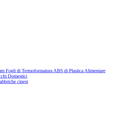
m Fogli di Termoformatura ABS di Plastica Alimentare
cchi Domestici
fabbriche cinesi