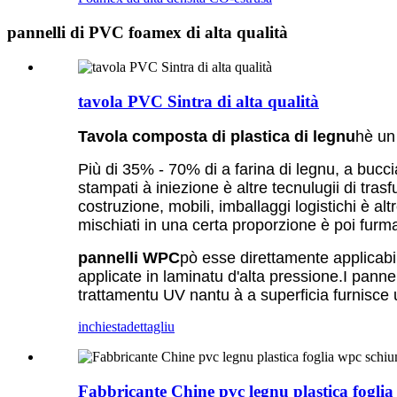
pannelli di PVC foamex di alta qualità
tavola PVC Sintra di alta qualità
Tavola composta di plastica di legnu
hè un 
Più di 35% - 70% di a farina di legnu, a buccia d
stampati à iniezione è altre tecnulugii di tras
costruzione, mobili, imballaggi logistichi è a
mischiati in una certa proporzione è poi furma
pannelli WPC
pò esse direttamente applicabile
applicate in laminatu d'alta pressione.I pann
trattamentu UV nantu à a superficia furnisce u
inchiesta
dettagliu
Fabbricante Chine pvc legnu plastica fogli