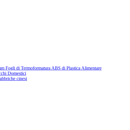
m Fogli di Termoformatura ABS di Plastica Alimentare
cchi Domestici
fabbriche cinesi