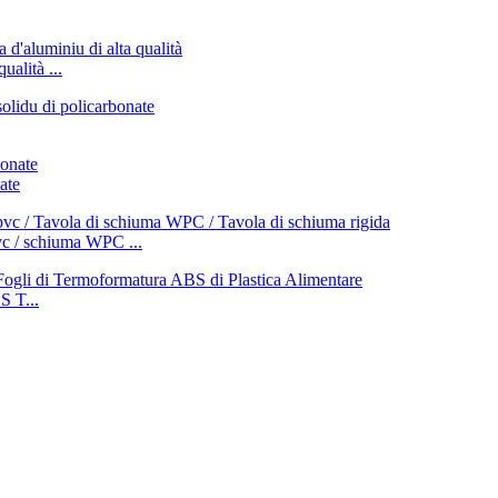
ualità ...
ate
vc / schiuma WPC ...
 T...