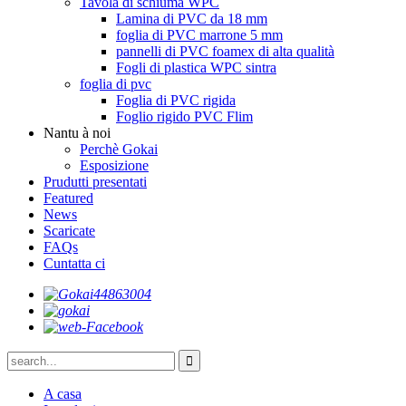
Tavola di schiuma WPC
Lamina di PVC da 18 mm
foglia di PVC marrone 5 mm
pannelli di PVC foamex di alta qualità
Fogli di plastica WPC sintra
foglia di pvc
Foglia di PVC rigida
Foglio rigido PVC Flim
Nantu à noi
Perchè Gokai
Esposizione
Prudutti presentati
Featured
News
Scaricate
FAQs
Cuntatta ci
A casa