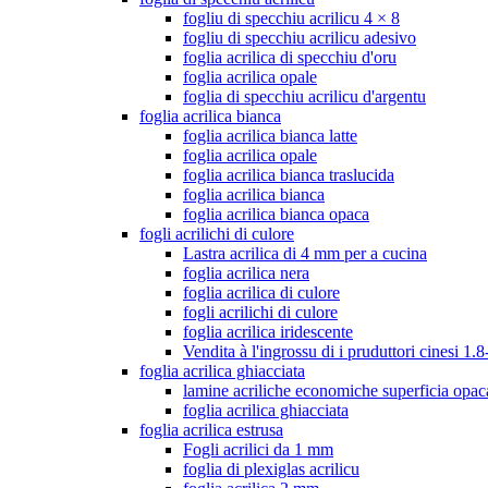
fogliu di specchiu acrilicu 4 × 8
fogliu di specchiu acrilicu adesivo
foglia acrilica di specchiu d'oru
foglia acrilica opale
foglia di specchiu acrilicu d'argentu
foglia acrilica bianca
foglia acrilica bianca latte
foglia acrilica opale
foglia acrilica bianca traslucida
foglia acrilica bianca
foglia acrilica bianca opaca
fogli acrilichi di culore
Lastra acrilica di 4 mm per a cucina
foglia acrilica nera
foglia acrilica di culore
fogli acrilichi di culore
foglia acrilica iridescente
Vendita à l'ingrossu di i pruduttori cinesi 
foglia acrilica ghiacciata
lamine acriliche economiche superficia opac
foglia acrilica ghiacciata
foglia acrilica estrusa
Fogli acrilici da 1 mm
foglia di plexiglas acrilicu