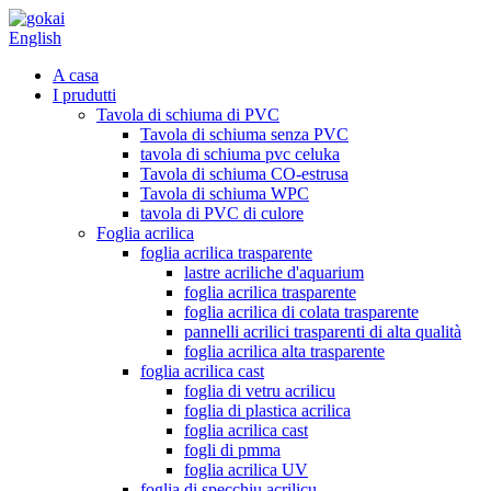
English
A casa
I prudutti
Tavola di schiuma di PVC
Tavola di schiuma senza PVC
tavola di schiuma pvc celuka
Tavola di schiuma CO-estrusa
Tavola di schiuma WPC
tavola di PVC di culore
Foglia acrilica
foglia acrilica trasparente
lastre acriliche d'aquarium
foglia acrilica trasparente
foglia acrilica di colata trasparente
pannelli acrilici trasparenti di alta qualità
foglia acrilica alta trasparente
foglia acrilica cast
foglia di vetru acrilicu
foglia di plastica acrilica
foglia acrilica cast
fogli di pmma
foglia acrilica UV
foglia di specchiu acrilicu