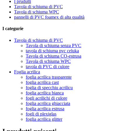
I prudutti
Tavola di schiuma di PVC
Tavola di schiuma WPC
pannelli di PVC foamex di alta qualità
I categurie
Tavola di schiuma di PVC
Tavola di schiuma senza PVC
tavola di schiuma pvc celuka
Tavola di schiuma CO-estrusa
Tavola di schiuma WPC
tavola di PVC di culore
Foglia acrilica
foglia acrilica trasparente
foglia acrilica cast
foglia di specchiu acrilicu
foglia acrilica bianca
fogli acrilichi di culore
foglia acrilica ghiacciata
foglia acrilica estrusa
fogli di plexiglas
foglia acrilica glitter