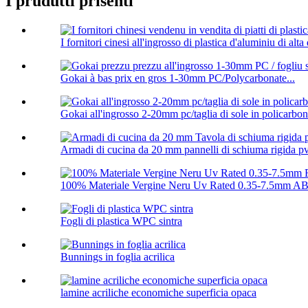
I prudutti prisenti
I fornitori cinesi all'ingrosso di plastica d'aluminiu di alta q
Gokai à bas prix en gros 1-30mm PC/Polycarbonate...
Gokai all'ingrosso 2-20mm pc/taglia di sole in policarbon
Armadi di cucina da 20 mm pannelli di schiuma rigida p
100% Materiale Vergine Neru Uv Rated 0.35-7.5mm ABS
Fogli di plastica WPC sintra
Bunnings in foglia acrilica
lamine acriliche economiche superficia opaca