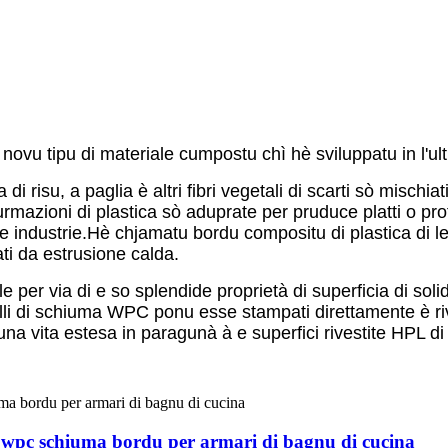
novu tipu di materiale cumpostu chì hè sviluppatu in l'ult
i risu, a paglia è altri fibri vegetali di scarti sò mischiat
furmazioni di plastica sò aduprate per pruduce platti o prof
ltre industrie.Hè chjamatu bordu compositu di plastica di l
ti da estrusione calda.
 per via di e so splendide proprietà di superficia di solid
elli di schiuma WPC ponu esse stampati direttamente è rive
na vita estesa in paragunà à e superfici rivestite HPL di
a wpc schiuma bordu per armari di bagnu di cucina