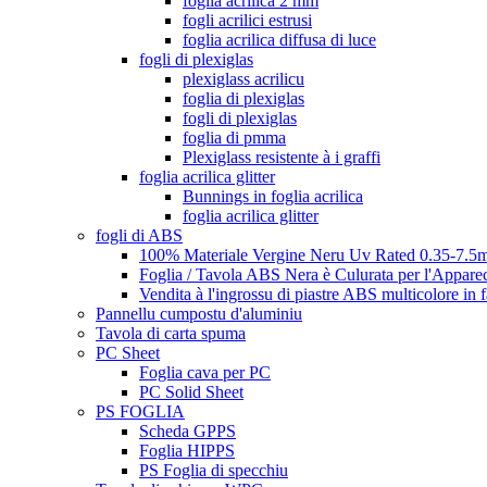
foglia acrilica 2 mm
fogli acrilici estrusi
foglia acrilica diffusa di luce
fogli di plexiglas
plexiglass acrilicu
foglia di plexiglas
fogli di plexiglas
foglia di pmma
Plexiglass resistente à i graffi
foglia acrilica glitter
Bunnings in foglia acrilica
foglia acrilica glitter
fogli di ABS
100% Materiale Vergine Neru Uv Rated 0.35-7.5m
Foglia / Tavola ABS Nera è Culurata per l'Appare
Vendita à l'ingrossu di piastre ABS multicolore in 
Pannellu cumpostu d'aluminiu
Tavola di carta spuma
PC Sheet
Foglia cava per PC
PC Solid Sheet
PS FOGLIA
Scheda GPPS
Foglia HIPPS
PS Foglia di specchiu