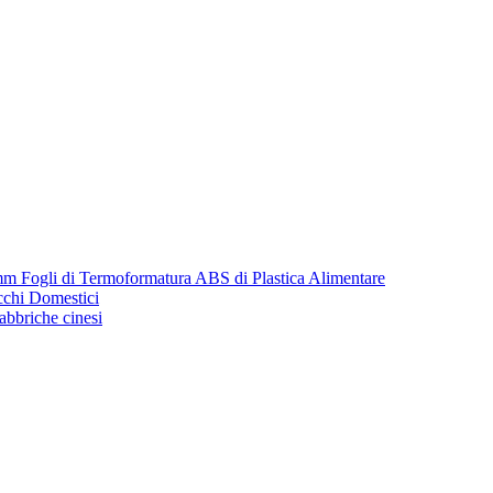
m Fogli di Termoformatura ABS di Plastica Alimentare
cchi Domestici
fabbriche cinesi