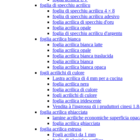
foglia di specchiu acrilicu
fogliu di specchiu acrilicu 4 × 8
fogliu di specchiu acrilicu adesivo
foglia acrilica di specchiu d'oru
foglia acrilica opale
foglia di specchiu acrilicu d'argentu
foglia acrilica bianca
foglia acrilica bianca latte
foglia acrilica opale
foglia acrilica bianca traslucida
foglia acrilica bianca
foglia acrilica bianca opaca
fogli acrilichi di culore
Lastra acrilica di 4 mm per a cucina
foglia acrilica nera
foglia acrilica di culore
fogli acrilichi di culore
foglia acrilica iridescente
Vendita à l'ingrossu di i pruduttori cinesi 
foglia acrilica ghiacciata
lamine acriliche economiche superficia opac
foglia acrilica ghiacciata
foglia acrilica estrusa
Fogli acrilici da 1 mm