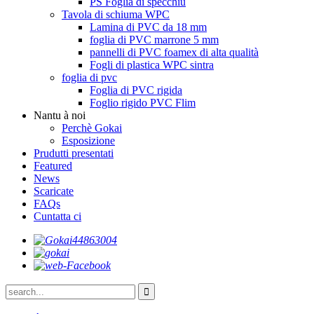
PS Foglia di specchiu
Tavola di schiuma WPC
Lamina di PVC da 18 mm
foglia di PVC marrone 5 mm
pannelli di PVC foamex di alta qualità
Fogli di plastica WPC sintra
foglia di pvc
Foglia di PVC rigida
Foglio rigido PVC Flim
Nantu à noi
Perchè Gokai
Esposizione
Prudutti presentati
Featured
News
Scaricate
FAQs
Cuntatta ci