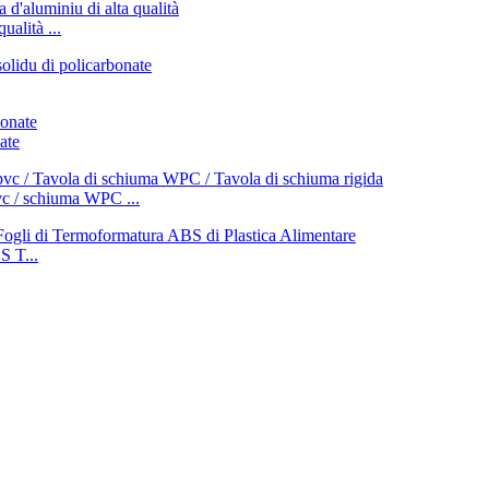
ualità ...
ate
vc / schiuma WPC ...
 T...