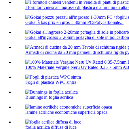
I fornitori cinesi all'ingrosso di plastica d'aluminiu di alta q
Gokai à bas prix en gros 1-30mm PC/Polycarbonate...
Gokai all'ingrosso 2-20mm pc/taglia di sole in policarbon
Armadi di cucina da 20 mm pannelli di schiuma rigida p
100% Materiale Vergine Neru Uv Rated 0.35-7.5mm ABS
Fogli di plastica WPC sintra
Bunnings in foglia acrilica
lamine acriliche economiche superficia opaca
foglia acrilica diffusa di luce