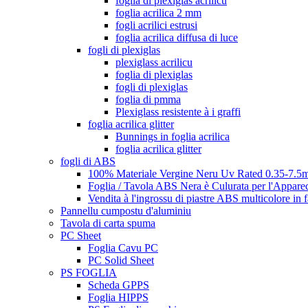
foglia di plexiglas acrilicu
foglia acrilica 2 mm
fogli acrilici estrusi
foglia acrilica diffusa di luce
fogli di plexiglas
plexiglass acrilicu
foglia di plexiglas
fogli di plexiglas
foglia di pmma
Plexiglass resistente à i graffi
foglia acrilica glitter
Bunnings in foglia acrilica
foglia acrilica glitter
fogli di ABS
100% Materiale Vergine Neru Uv Rated 0.35-7.5m
Foglia / Tavola ABS Nera è Culurata per l'Appare
Vendita à l'ingrossu di piastre ABS multicolore in 
Pannellu cumpostu d'aluminiu
Tavola di carta spuma
PC Sheet
Foglia Cavu PC
PC Solid Sheet
PS FOGLIA
Scheda GPPS
Foglia HIPPS