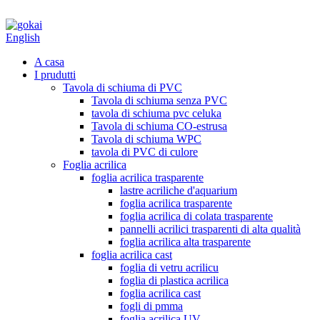
English
A casa
I prudutti
Tavola di schiuma di PVC
Tavola di schiuma senza PVC
tavola di schiuma pvc celuka
Tavola di schiuma CO-estrusa
Tavola di schiuma WPC
tavola di PVC di culore
Foglia acrilica
foglia acrilica trasparente
lastre acriliche d'aquarium
foglia acrilica trasparente
foglia acrilica di colata trasparente
pannelli acrilici trasparenti di alta qualità
foglia acrilica alta trasparente
foglia acrilica cast
foglia di vetru acrilicu
foglia di plastica acrilica
foglia acrilica cast
fogli di pmma
foglia acrilica UV