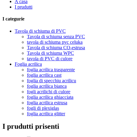
A casa
I prudutti
I categurie
Tavola di schiuma di PVC
Tavola di schiuma senza PVC
tavola di schiuma pvc celuka
Tavola di schiuma CO-estrusa
Tavola di schiuma WPC
tavola di PVC di culore
Foglia acrilica
foglia acrilica trasparente
foglia acrilica cast
foglia di specchiu acrilicu
foglia acrilica bianca
fogli acrilichi di culore
foglia acrilica ghiacciata
foglia acrilica estrusa
fogli di plexiglas
foglia acrilica glitter
I prudutti prisenti