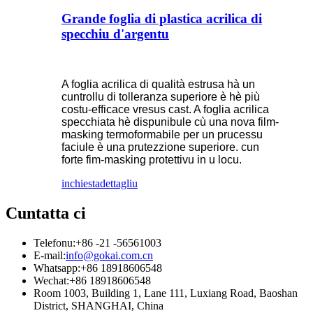
Grande foglia di plastica acrilica di
specchiu d'argentu
A foglia acrilica di qualità estrusa hà un
cuntrollu di tolleranza superiore è hè più
costu-efficace vresus cast. A foglia acrilica
specchiata hè dispunibule cù una nova film-
masking termoformabile per un prucessu
faciule è una prutezzione superiore. cun
forte fim-masking protettivu in u locu.
inchiesta
dettagliu
Cuntatta ci
Telefonu:
+86 -21 -56561003
E-mail:
info@gokai.com.cn
Whatsapp:
+86 18918606548
Wechat:
+86 18918606548
Room 1003, Building 1, Lane 111, Luxiang Road, Baoshan
District, SHANGHAI, China