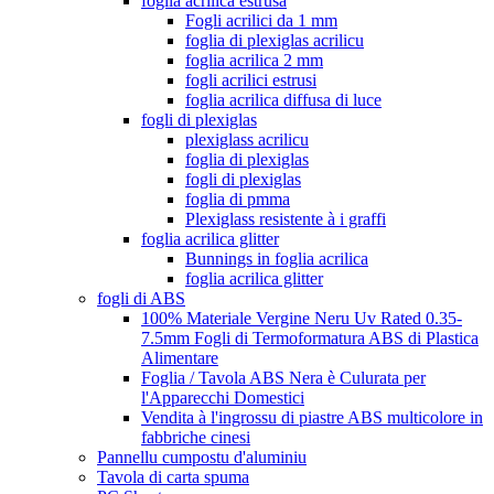
foglia acrilica estrusa
Fogli acrilici da 1 mm
foglia di plexiglas acrilicu
foglia acrilica 2 mm
fogli acrilici estrusi
foglia acrilica diffusa di luce
fogli di plexiglas
plexiglass acrilicu
foglia di plexiglas
fogli di plexiglas
foglia di pmma
Plexiglass resistente à i graffi
foglia acrilica glitter
Bunnings in foglia acrilica
foglia acrilica glitter
fogli di ABS
100% Materiale Vergine Neru Uv Rated 0.35-
7.5mm Fogli di Termoformatura ABS di Plastica
Alimentare
Foglia / Tavola ABS Nera è Culurata per
l'Apparecchi Domestici
Vendita à l'ingrossu di piastre ABS multicolore in
fabbriche cinesi
Pannellu cumpostu d'aluminiu
Tavola di carta spuma