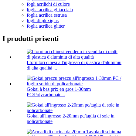
fogli acrilichi di culore
foglia acrilica ghiacciata
foglia acrilica estrusa
fogli di plexiglas
foglia acrilica glitter
I prudutti prisenti
I fornitori cinesi all'ingrosso di plastica d'aluminiu
di alta qualità ...
Gokai à bas prix en gros 1-30mm
PC/Polycarbonate...
Gokai all'ingrosso 2-20mm pc/taglia di sole in
policarbonate