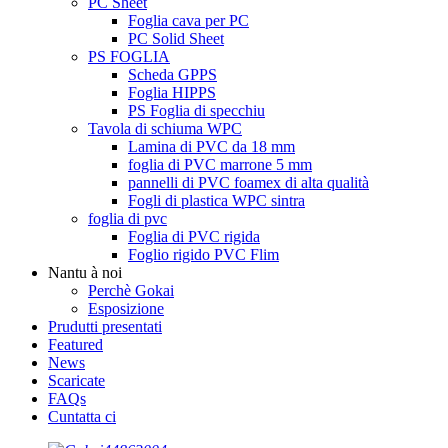
PC Sheet
Foglia cava per PC
PC Solid Sheet
PS FOGLIA
Scheda GPPS
Foglia HIPPS
PS Foglia di specchiu
Tavola di schiuma WPC
Lamina di PVC da 18 mm
foglia di PVC marrone 5 mm
pannelli di PVC foamex di alta qualità
Fogli di plastica WPC sintra
foglia di pvc
Foglia di PVC rigida
Foglio rigido PVC Flim
Nantu à noi
Perchè Gokai
Esposizione
Prudutti presentati
Featured
News
Scaricate
FAQs
Cuntatta ci