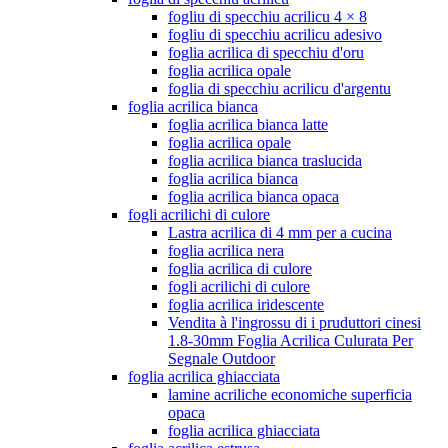
fogliu di specchiu acrilicu 4 × 8
fogliu di specchiu acrilicu adesivo
foglia acrilica di specchiu d'oru
foglia acrilica opale
foglia di specchiu acrilicu d'argentu
foglia acrilica bianca
foglia acrilica bianca latte
foglia acrilica opale
foglia acrilica bianca traslucida
foglia acrilica bianca
foglia acrilica bianca opaca
fogli acrilichi di culore
Lastra acrilica di 4 mm per a cucina
foglia acrilica nera
foglia acrilica di culore
fogli acrilichi di culore
foglia acrilica iridescente
Vendita à l'ingrossu di i pruduttori cinesi
1.8-30mm Foglia Acrilica Culurata Per
Segnale Outdoor
foglia acrilica ghiacciata
lamine acriliche economiche superficia
opaca
foglia acrilica ghiacciata