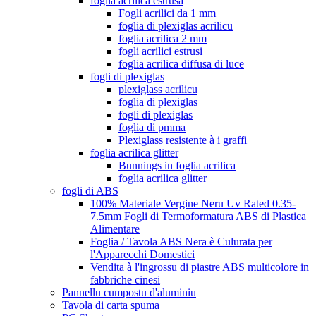
foglia acrilica estrusa
Fogli acrilici da 1 mm
foglia di plexiglas acrilicu
foglia acrilica 2 mm
fogli acrilici estrusi
foglia acrilica diffusa di luce
fogli di plexiglas
plexiglass acrilicu
foglia di plexiglas
fogli di plexiglas
foglia di pmma
Plexiglass resistente à i graffi
foglia acrilica glitter
Bunnings in foglia acrilica
foglia acrilica glitter
fogli di ABS
100% Materiale Vergine Neru Uv Rated 0.35-
7.5mm Fogli di Termoformatura ABS di Plastica
Alimentare
Foglia / Tavola ABS Nera è Culurata per
l'Apparecchi Domestici
Vendita à l'ingrossu di piastre ABS multicolore in
fabbriche cinesi
Pannellu cumpostu d'aluminiu
Tavola di carta spuma