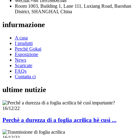
Wechat:
+86 18918606548
Room 1003, Building 1, Lane 111, Luxiang Road, Baoshan
District, SHANGHAI, China
infurmazione
A casa
I prudutti
Perchè Gokai
Esposizione
News
Scaricate
FAQs
Cuntatta ci
ultime nutizie
16/12/22
Perchè a durezza di a foglia acrilica hè cusì ...
16/12/22