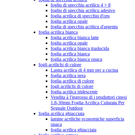
fogliu di specchiu acrilicu 4 × 8
fogliu di specchiu acrilicu adesivo
foglia acrilica di specchiu d'oru
foglia acrilica opale
foglia di specchiu acrilicu d'argentu
foglia acrilica bianca
foglia acrilica bianca latte
foglia acrilica opale
foglia acrilica bianca traslucida
foglia acrilica bianca
foglia acrilica bianca opaca
fogli acrilichi di culore
Lastra acrilica di 4 mm per a cucina
foglia acrilica nera
foglia acrilica di culore
fogli acrilichi di culore
foglia acrilica iridescente
Vendita à l'ingrossu di i pruduttori cinesi
1.8-30mm Foglia Acrilica Culurata Per
Segnale Outdoor
foglia acrilica ghiacciata
lamine acriliche economiche superficia
opaca
foglia acrilica ghiacciata