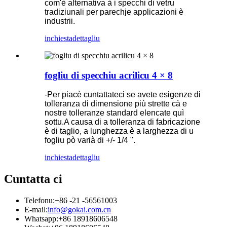
com'è alternativa à i specchi di vetru
tradiziunali per parechje applicazioni è
industrii.
inchiesta
dettagliu
fogliu di specchiu acrilicu 4 × 8
-Per piacè cuntattateci se avete esigenze di
tolleranza di dimensione più strette cà e
nostre tolleranze standard elencate quì
sottu.A causa di a tolleranza di fabricazione
è di taglio, a lunghezza è a larghezza di u
fogliu pò varià di +/- 1/4 ".
inchiesta
dettagliu
Cuntatta ci
Telefonu:
+86 -21 -56561003
E-mail:
info@gokai.com.cn
Whatsapp:
+86 18918606548