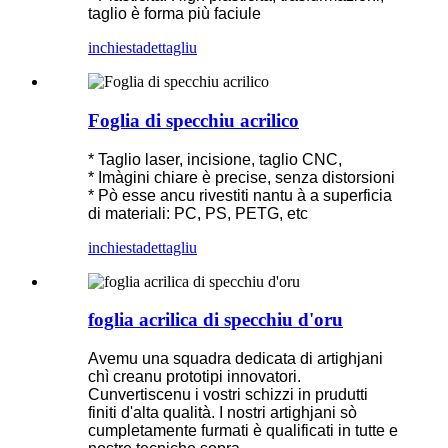
taglio è forma più faciule
inchiesta
dettagliu
Foglia di specchiu acrilico
* Taglio laser, incisione, taglio CNC,
* Imàgini chiare è precise, senza distorsioni
* Pò esse ancu rivestiti nantu à a superficia
di materiali: PC, PS, PETG, etc
inchiesta
dettagliu
foglia acrilica di specchiu d'oru
Avemu una squadra dedicata di artighjani
chì creanu prototipi innovatori.
Cunvertiscenu i vostri schizzi in prudutti
finiti d'alta qualità. I ​​nostri artighjani sò
cumpletamente furmati è qualificati in tutte e