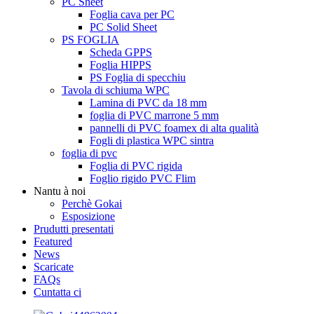
PC Sheet
Foglia cava per PC
PC Solid Sheet
PS FOGLIA
Scheda GPPS
Foglia HIPPS
PS Foglia di specchiu
Tavola di schiuma WPC
Lamina di PVC da 18 mm
foglia di PVC marrone 5 mm
pannelli di PVC foamex di alta qualità
Fogli di plastica WPC sintra
foglia di pvc
Foglia di PVC rigida
Foglio rigido PVC Flim
Nantu à noi
Perchè Gokai
Esposizione
Prudutti presentati
Featured
News
Scaricate
FAQs
Cuntatta ci