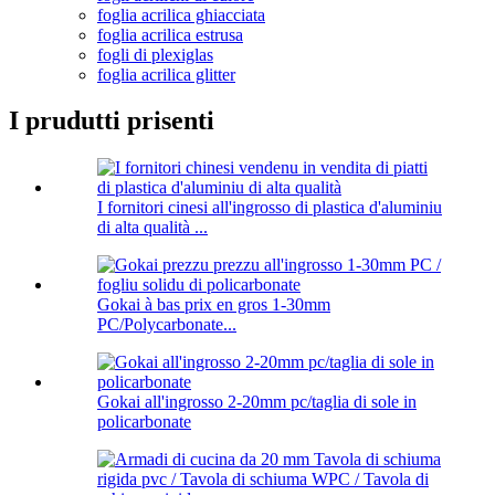
foglia acrilica ghiacciata
foglia acrilica estrusa
fogli di plexiglas
foglia acrilica glitter
I prudutti prisenti
I fornitori cinesi all'ingrosso di plastica d'aluminiu
di alta qualità ...
Gokai à bas prix en gros 1-30mm
PC/Polycarbonate...
Gokai all'ingrosso 2-20mm pc/taglia di sole in
policarbonate