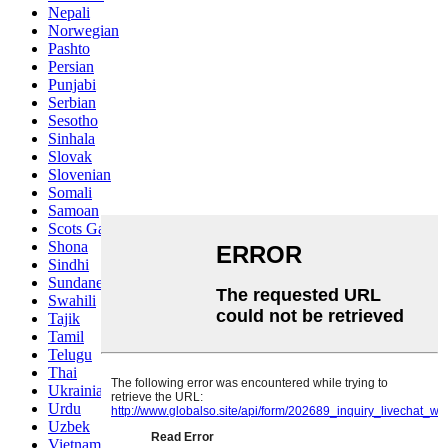
Nepali
Norwegian
Pashto
Persian
Punjabi
Serbian
Sesotho
Sinhala
Slovak
Slovenian
Somali
Samoan
Scots Gaelic
Shona
Sindhi
Sundanese
Swahili
Tajik
Tamil
Telugu
Thai
Ukrainian
Urdu
Uzbek
Vietnamese