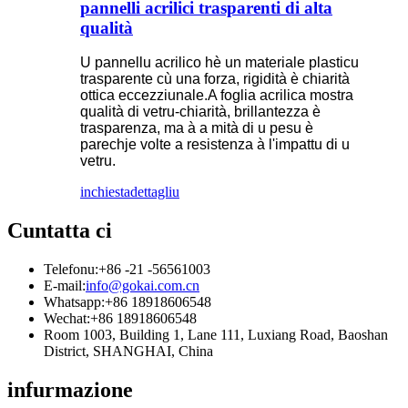
pannelli acrilici trasparenti di alta
qualità
U pannellu acrilico hè un materiale plasticu
trasparente cù una forza, rigidità è chiarità
ottica eccezziunale.A foglia acrilica mostra
qualità di vetru-chiarità, brillantezza è
trasparenza, ma à a mità di u pesu è
parechje volte a resistenza à l'impattu di u
vetru.
inchiesta
dettagliu
Cuntatta ci
Telefonu:
+86 -21 -56561003
E-mail:
info@gokai.com.cn
Whatsapp:
+86 18918606548
Wechat:
+86 18918606548
Room 1003, Building 1, Lane 111, Luxiang Road, Baoshan
District, SHANGHAI, China
infurmazione