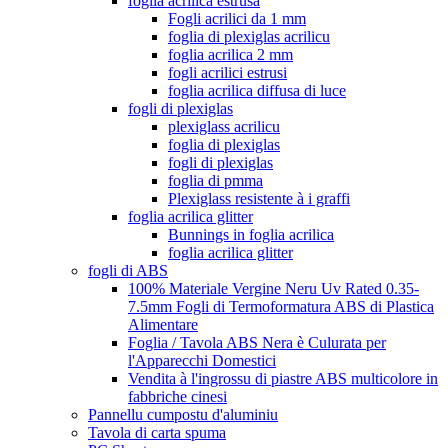
foglia acrilica estrusa
Fogli acrilici da 1 mm
foglia di plexiglas acrilicu
foglia acrilica 2 mm
fogli acrilici estrusi
foglia acrilica diffusa di luce
fogli di plexiglas
plexiglass acrilicu
foglia di plexiglas
fogli di plexiglas
foglia di pmma
Plexiglass resistente à i graffi
foglia acrilica glitter
Bunnings in foglia acrilica
foglia acrilica glitter
fogli di ABS
100% Materiale Vergine Neru Uv Rated 0.35-
7.5mm Fogli di Termoformatura ABS di Plastica
Alimentare
Foglia / Tavola ABS Nera è Culurata per
l'Apparecchi Domestici
Vendita à l'ingrossu di piastre ABS multicolore in
fabbriche cinesi
Pannellu cumpostu d'aluminiu
Tavola di carta spuma