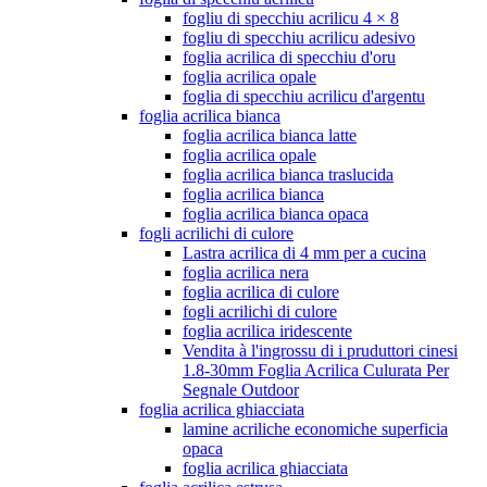
fogliu di specchiu acrilicu 4 × 8
fogliu di specchiu acrilicu adesivo
foglia acrilica di specchiu d'oru
foglia acrilica opale
foglia di specchiu acrilicu d'argentu
foglia acrilica bianca
foglia acrilica bianca latte
foglia acrilica opale
foglia acrilica bianca traslucida
foglia acrilica bianca
foglia acrilica bianca opaca
fogli acrilichi di culore
Lastra acrilica di 4 mm per a cucina
foglia acrilica nera
foglia acrilica di culore
fogli acrilichi di culore
foglia acrilica iridescente
Vendita à l'ingrossu di i pruduttori cinesi
1.8-30mm Foglia Acrilica Culurata Per
Segnale Outdoor
foglia acrilica ghiacciata
lamine acriliche economiche superficia
opaca
foglia acrilica ghiacciata