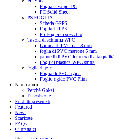
PC Sheet
Foglia cava per PC
PC Solid Sheet
PS FOGLIA
Scheda GPPS
Foglia HIPPS
PS Foglia di specchiu
Tavola di schiuma WPC
Lamina di PVC da 18 mm
foglia di PVC marrone 5 mm
pannelli di PVC foamex di alta qualità
Fogli di plastica WPC sintra
foglia di pvc
Foglia di PVC rigida
Foglio rigido PVC Flim
Nantu à noi
Perchè Gokai
Esposizione
Prudutti presentati
Featured
News
Scaricate
FAQs
Cuntatta ci