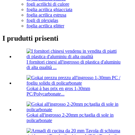
fogli acrilichi di culore
foglia acrilica ghiacciata
foglia acrilica estrusa
fogli di plexiglas
foglia acrilica glitter
I prudutti prisenti
I fornitori cinesi all'ingrosso di plastica d'aluminiu
di alta qualità ...
Gokai à bas prix en gros 1-30mm
PC/Polycarbonate...
Gokai all'ingrosso 2-20mm pc/taglia di sole in
policarbonate