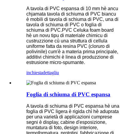
A tavola di PVC espansa di 10 mm hè ancu
chjamata tavola di schiuma di PVC biancu
è mobili di tavola di schiuma di PVC, una di
tavola di schiuma di PVC o foglia di
schiuma di PVC.PVC Celuka foam board
hè un novu tipu di materiale chimicu di
custruzzione cù una struttura di cellula
uniforme fatta da resina PVC (cloruro di
polivinile) cum'è a materia prima principale,
additivi chimichi è linea di produzzione di
estrusione micro-spumante.
inchiesta
dettagliu
Foglia di schiuma di PVC espansa
A tavola di schiuma di PVC espansa hè una
foglia di PVC ligera è rigida chì hè aduprata
per una varietà di applicazioni cumprese
segni è display, cabine d'esposizione,
muntatura di foto, design interiore,
termoformatura, prototipi, fabbricazione di