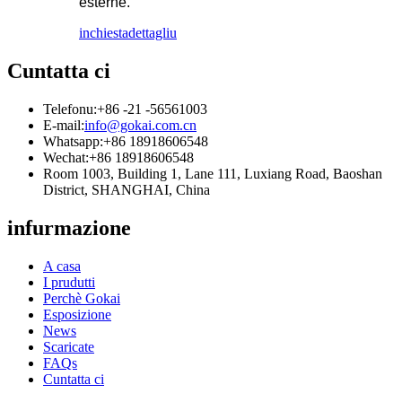
esterne.
inchiesta
dettagliu
Cuntatta ci
Telefonu:
+86 -21 -56561003
E-mail:
info@gokai.com.cn
Whatsapp:
+86 18918606548
Wechat:
+86 18918606548
Room 1003, Building 1, Lane 111, Luxiang Road, Baoshan
District, SHANGHAI, China
infurmazione
A casa
I prudutti
Perchè Gokai
Esposizione
News
Scaricate
FAQs
Cuntatta ci