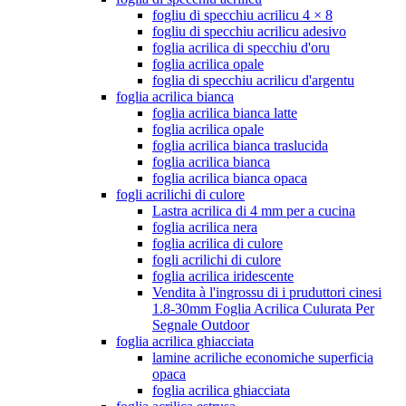
fogliu di specchiu acrilicu 4 × 8
fogliu di specchiu acrilicu adesivo
foglia acrilica di specchiu d'oru
foglia acrilica opale
foglia di specchiu acrilicu d'argentu
foglia acrilica bianca
foglia acrilica bianca latte
foglia acrilica opale
foglia acrilica bianca traslucida
foglia acrilica bianca
foglia acrilica bianca opaca
fogli acrilichi di culore
Lastra acrilica di 4 mm per a cucina
foglia acrilica nera
foglia acrilica di culore
fogli acrilichi di culore
foglia acrilica iridescente
Vendita à l'ingrossu di i pruduttori cinesi
1.8-30mm Foglia Acrilica Culurata Per
Segnale Outdoor
foglia acrilica ghiacciata
lamine acriliche economiche superficia
opaca
foglia acrilica ghiacciata