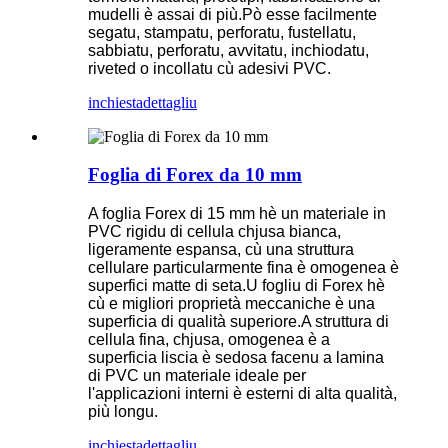
mudelli è assai di più.Pò esse facilmente
segatu, stampatu, perforatu, fustellatu,
sabbiatu, perforatu, avvitatu, inchiodatu,
riveted o incollatu cù adesivi PVC.
inchiesta
dettagliu
Foglia di Forex da 10 mm
A foglia Forex di 15 mm hè un materiale in
PVC rigidu di cellula chjusa bianca,
ligeramente espansa, cù una struttura
cellulare particularmente fina è omogenea è
superfici matte di seta.U fogliu di Forex hè
cù e migliori proprietà meccaniche è una
superficia di qualità superiore.A struttura di
cellula fina, chjusa, omogenea è a
superficia liscia è sedosa facenu a lamina
di PVC un materiale ideale per
l'applicazioni interni è esterni di alta qualità,
più longu.
inchiesta
dettagliu