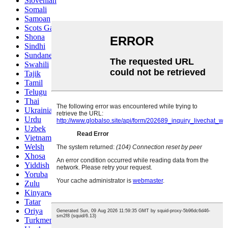
Slovenian
Somali
Samoan
Scots Gaelic
Shona
Sindhi
Sundanese
Swahili
Tajik
Tamil
Telugu
Thai
Ukrainian
Urdu
Uzbek
Vietnamese
Welsh
Xhosa
Yiddish
Yoruba
Zulu
Kinyarwanda
Tatar
Oriya
Turkmen