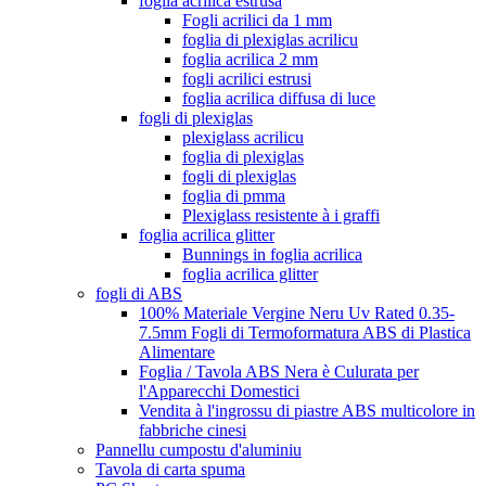
foglia acrilica estrusa
Fogli acrilici da 1 mm
foglia di plexiglas acrilicu
foglia acrilica 2 mm
fogli acrilici estrusi
foglia acrilica diffusa di luce
fogli di plexiglas
plexiglass acrilicu
foglia di plexiglas
fogli di plexiglas
foglia di pmma
Plexiglass resistente à i graffi
foglia acrilica glitter
Bunnings in foglia acrilica
foglia acrilica glitter
fogli di ABS
100% Materiale Vergine Neru Uv Rated 0.35-
7.5mm Fogli di Termoformatura ABS di Plastica
Alimentare
Foglia / Tavola ABS Nera è Culurata per
l'Apparecchi Domestici
Vendita à l'ingrossu di piastre ABS multicolore in
fabbriche cinesi
Pannellu cumpostu d'aluminiu
Tavola di carta spuma