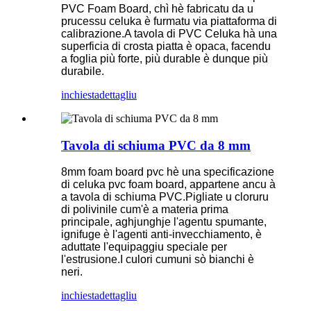
PVC Foam Board, chì hè fabricatu da u
prucessu celuka è furmatu via piattaforma di
calibrazione.A tavola di PVC Celuka hà una
superficia di crosta piatta è opaca, facendu
a foglia più forte, più durable è dunque più
durabile.
inchiesta
dettagliu
Tavola di schiuma PVC da 8 mm
8mm foam board pvc hè una specificazione
di celuka pvc foam board, appartene ancu à
a tavola di schiuma PVC.Pigliate u cloruru
di polivinile cum'è a materia prima
principale, aghjunghje l'agentu spumante,
ignifuge è l'agenti anti-invecchiamento, è
aduttate l'equipaggiu speciale per
l'estrusione.I culori cumuni sò bianchi è
neri.
inchiesta
dettagliu