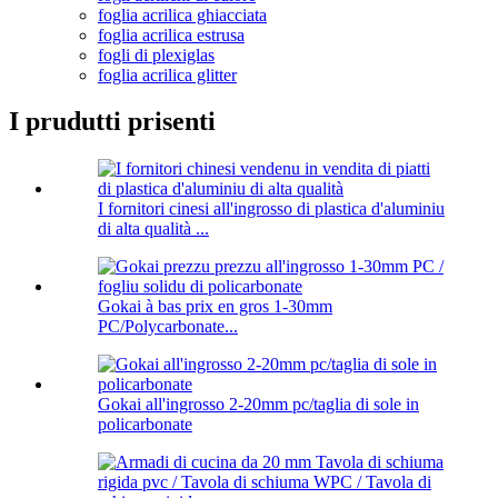
foglia acrilica ghiacciata
foglia acrilica estrusa
fogli di plexiglas
foglia acrilica glitter
I prudutti prisenti
I fornitori cinesi all'ingrosso di plastica d'aluminiu
di alta qualità ...
Gokai à bas prix en gros 1-30mm
PC/Polycarbonate...
Gokai all'ingrosso 2-20mm pc/taglia di sole in
policarbonate