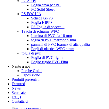
PC Sheet
Foglia cava per PC
PC Solid Sheet
PS FOGLIA
Scheda GPPS
Foglia HIPPS
PS Foglia di specchiu
Tavola di schiuma WPC
Lamina di PVC da 18 mm
foglia di PVC marrone 5 mm
pannelli di PVC foamex di alta qualità
Fogli di plastica WPC sintra
foglia di pvc
Foglia di PVC rigida
Foglio rigido PVC Flim
Nantu à noi
Perchè Gokai
Esposizione
Prudutti presentati
Featured
News
Scaricate
FAQs
Cuntatta ci