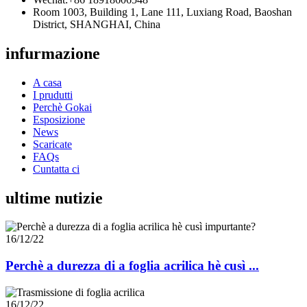
Room 1003, Building 1, Lane 111, Luxiang Road, Baoshan
District, SHANGHAI, China
infurmazione
A casa
I prudutti
Perchè Gokai
Esposizione
News
Scaricate
FAQs
Cuntatta ci
ultime nutizie
16/12/22
Perchè a durezza di a foglia acrilica hè cusì ...
16/12/22