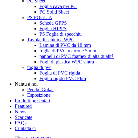
PC Sheet
Foglia cava per PC
PC Solid Sheet
PS FOGLIA
Scheda GPPS
Foglia HIPPS
PS Foglia di specchiu
Tavola di schiuma WPC
Lamina di PVC da 18 mm
foglia di PVC marrone 5 mm
pannelli di PVC foamex di alta qualità
Fogli di plastica WPC sintra
foglia di pvc
Foglia di PVC rigida
Foglio rigido PVC Flim
Nantu à noi
Perchè Gokai
Esposizione
Prudutti presentati
Featured
News
Scaricate
FAQs
Cuntatta ci