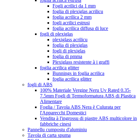
foglia acrilica estrusa
Fogli acrilici da 1 mm
foglia di plexiglas acrilicu
foglia acrilica 2 mm
fogli acrilici estrusi
foglia acrilica diffusa di luce
fogli di plexiglas
plexiglass acrilicu
foglia di plexiglas
fogli di plexiglas
foglia di pmma
Plexiglass resistente à i graffi
foglia acrilica glitter
Bunnings in foglia acrilica
foglia acrilica glitter
fogli di ABS
100% Materiale Vergine Neru Uv Rated 0.35-
7.5mm Fogli di Termoformatura ABS di Plastica
Alimentare
Foglia / Tavola ABS Nera è Culurata per
l'Apparecchi Domestici
Vendita à l'ingrossu di piastre ABS multicolore in
fabbriche cinesi
Pannellu cumpostu d'aluminiu
Tavola di carta spuma