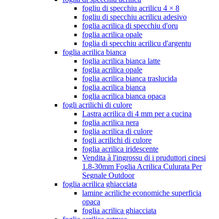
fogliu di specchiu acrilicu 4 × 8
fogliu di specchiu acrilicu adesivo
foglia acrilica di specchiu d'oru
foglia acrilica opale
foglia di specchiu acrilicu d'argentu
foglia acrilica bianca
foglia acrilica bianca latte
foglia acrilica opale
foglia acrilica bianca traslucida
foglia acrilica bianca
foglia acrilica bianca opaca
fogli acrilichi di culore
Lastra acrilica di 4 mm per a cucina
foglia acrilica nera
foglia acrilica di culore
fogli acrilichi di culore
foglia acrilica iridescente
Vendita à l'ingrossu di i pruduttori cinesi
1.8-30mm Foglia Acrilica Culurata Per
Segnale Outdoor
foglia acrilica ghiacciata
lamine acriliche economiche superficia
opaca
foglia acrilica ghiacciata