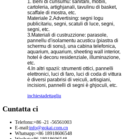
1. Beni di cunsumu: sanitarii, mobili,
cartoleria, artighjanali, tavulinu di basket,
scaffale di mostra, etc.
Materiale 2.Advertising: segni logu
publicitariu, segni, scatuli di luce, segni,
segni, etc.
3.Materiali di custruzzione: parasole,
pannellu d'isolamentu acusticu (piastra di
schermu di sonu), una cabina telefonica,
aquarium, aquarium, sheeting wall interior,
hotel è decoru residenziale, illuminazione,
etc.
4.In altri spazii: strumenti ottici, pannelli
elettronici, luci di faro, luci di coda di vittura
è diversi parabrisi di veiculi, artisgiani,
incisioni, pannelli di segni è ghjoculi, etc.
inchiesta
dettagliu
Cuntatta ci
Telefonu:
+86 -21 -56561003
E-mail:
info@gokai.com.cn
Whatsapp:
+86 18918606548
Wechat:
+86 18918606548