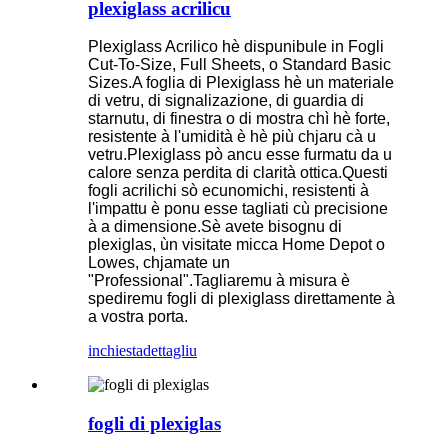
plexiglass acrilicu
Plexiglass Acrilico hè dispunibule in Fogli
Cut-To-Size, Full Sheets, o Standard Basic
Sizes.A foglia di Plexiglass hè un materiale
di vetru, di signalizazione, di guardia di
starnutu, di finestra o di mostra chì hè forte,
resistente à l'umidità è hè più chjaru cà u
vetru.Plexiglass pò ancu esse furmatu da u
calore senza perdita di clarità ottica.Questi
fogli acrilichi sò ecunomichi, resistenti à
l'impattu è ponu esse tagliati cù precisione
à a dimensione.Sè avete bisognu di
plexiglas, ùn visitate micca Home Depot o
Lowes, chjamate un
"Professional".Tagliaremu à misura è
spediremu fogli di plexiglass direttamente à
a vostra porta.
inchiesta
dettagliu
fogli di plexiglas