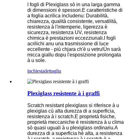
I fogli di Plexiglass sò in una larga gamma
di dimensioni è spessori.E caratteristiche di
a foglia acrilica includenu: Durabilità,
chiarezza, qualità consistente, versatilità,
resistenza à l'intemperie, ligerezza è
sicurezza, resistenza UV, resistenza
chimica è prestazioni eccezziunali.I fogli
acrilichi anu una trasmissione di luce
eccellente - più chjara ch'è u vetru!Ùn sarà
micca giallu dopu l'esposizione prolongata
à u sole.
inchiesta
dettagliu
Plexiglass resistente à i graffi
Scratch resistant plexiglass si riferisce à u
plexiglas cù alta durezza di a superficia,
resistenza à i scratch.E proprietà fisiche,
proprietà meccaniche è resistenza à u clima
sò quasi uguali à u plexiglass ordinariu.A
durezza di a superficia hè alta, a resistenza
à i scratch, a resistenza à i scratch è a