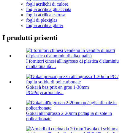
fogli acrilichi di culore
foglia acrilica ghiacciata
foglia acrilica estrusa
fogli di plexiglas
foglia acrilica glitter
I prudutti prisenti
I fornitori cinesi all'ingrosso di plastica d'aluminiu
di alta qualità ...
Gokai à bas prix en gros 1-30mm
PC/Polycarbonate...
Gokai all'ingrosso 2-20mm pc/taglia di sole in
policarbonate