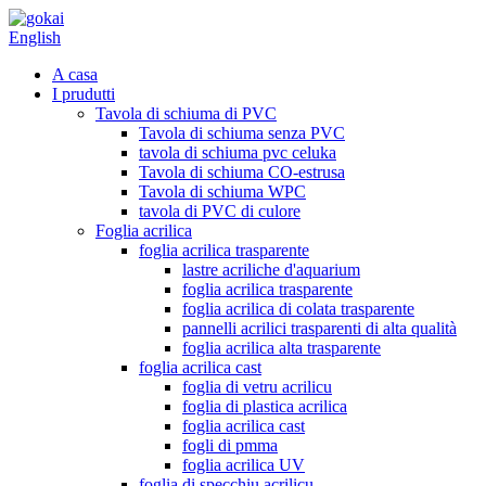
English
A casa
I prudutti
Tavola di schiuma di PVC
Tavola di schiuma senza PVC
tavola di schiuma pvc celuka
Tavola di schiuma CO-estrusa
Tavola di schiuma WPC
tavola di PVC di culore
Foglia acrilica
foglia acrilica trasparente
lastre acriliche d'aquarium
foglia acrilica trasparente
foglia acrilica di colata trasparente
pannelli acrilici trasparenti di alta qualità
foglia acrilica alta trasparente
foglia acrilica cast
foglia di vetru acrilicu
foglia di plastica acrilica
foglia acrilica cast
fogli di pmma
foglia acrilica UV
foglia di specchiu acrilicu