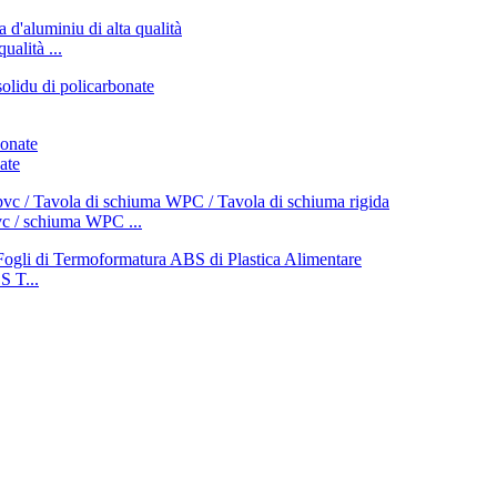
ualità ...
ate
vc / schiuma WPC ...
 T...