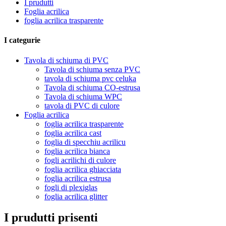
I prudutti
Foglia acrilica
foglia acrilica trasparente
I categurie
Tavola di schiuma di PVC
Tavola di schiuma senza PVC
tavola di schiuma pvc celuka
Tavola di schiuma CO-estrusa
Tavola di schiuma WPC
tavola di PVC di culore
Foglia acrilica
foglia acrilica trasparente
foglia acrilica cast
foglia di specchiu acrilicu
foglia acrilica bianca
fogli acrilichi di culore
foglia acrilica ghiacciata
foglia acrilica estrusa
fogli di plexiglas
foglia acrilica glitter
I prudutti prisenti