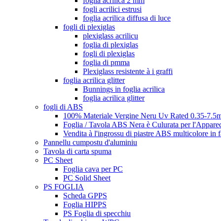
foglia acrilica 2 mm
fogli acrilici estrusi
foglia acrilica diffusa di luce
fogli di plexiglas
plexiglass acrilicu
foglia di plexiglas
fogli di plexiglas
foglia di pmma
Plexiglass resistente à i graffi
foglia acrilica glitter
Bunnings in foglia acrilica
foglia acrilica glitter
fogli di ABS
100% Materiale Vergine Neru Uv Rated 0.35-7.5m
Foglia / Tavola ABS Nera è Culurata per l'Appare
Vendita à l'ingrossu di piastre ABS multicolore in 
Pannellu cumpostu d'aluminiu
Tavola di carta spuma
PC Sheet
Foglia cava per PC
PC Solid Sheet
PS FOGLIA
Scheda GPPS
Foglia HIPPS
PS Foglia di specchiu