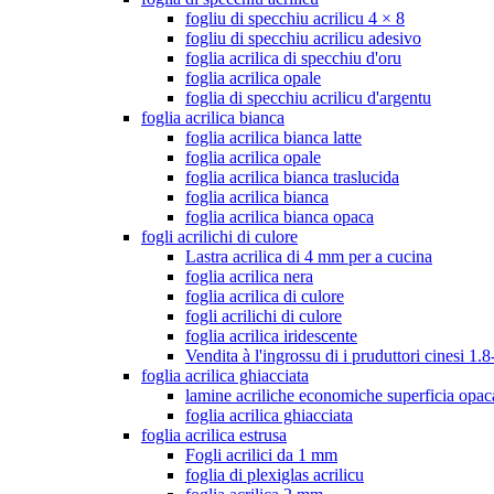
fogliu di specchiu acrilicu 4 × 8
fogliu di specchiu acrilicu adesivo
foglia acrilica di specchiu d'oru
foglia acrilica opale
foglia di specchiu acrilicu d'argentu
foglia acrilica bianca
foglia acrilica bianca latte
foglia acrilica opale
foglia acrilica bianca traslucida
foglia acrilica bianca
foglia acrilica bianca opaca
fogli acrilichi di culore
Lastra acrilica di 4 mm per a cucina
foglia acrilica nera
foglia acrilica di culore
fogli acrilichi di culore
foglia acrilica iridescente
Vendita à l'ingrossu di i pruduttori cinesi 
foglia acrilica ghiacciata
lamine acriliche economiche superficia opac
foglia acrilica ghiacciata
foglia acrilica estrusa
Fogli acrilici da 1 mm
foglia di plexiglas acrilicu