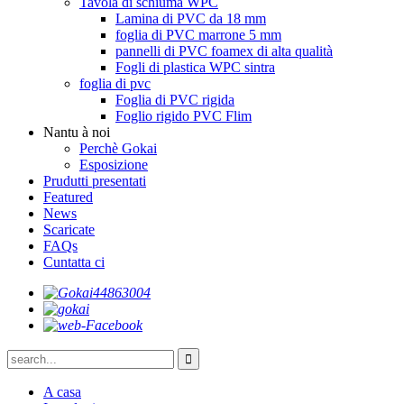
Tavola di schiuma WPC
Lamina di PVC da 18 mm
foglia di PVC marrone 5 mm
pannelli di PVC foamex di alta qualità
Fogli di plastica WPC sintra
foglia di pvc
Foglia di PVC rigida
Foglio rigido PVC Flim
Nantu à noi
Perchè Gokai
Esposizione
Prudutti presentati
Featured
News
Scaricate
FAQs
Cuntatta ci
A casa