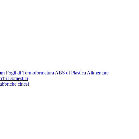
m Fogli di Termoformatura ABS di Plastica Alimentare
cchi Domestici
fabbriche cinesi