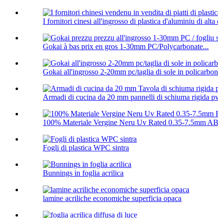
I fornitori cinesi all'ingrosso di plastica d'aluminiu di alta q
Gokai à bas prix en gros 1-30mm PC/Polycarbonate...
Gokai all'ingrosso 2-20mm pc/taglia di sole in policarbon
Armadi di cucina da 20 mm pannelli di schiuma rigida p
100% Materiale Vergine Neru Uv Rated 0.35-7.5mm ABS
Fogli di plastica WPC sintra
Bunnings in foglia acrilica
lamine acriliche economiche superficia opaca