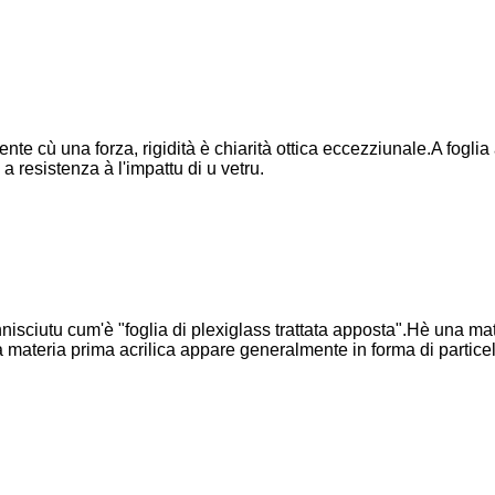
te cù una forza, rigidità è chiarità ottica eccezziunale.A foglia a
a resistenza à l'impattu di u vetru.
sciutu cum'è "foglia di plexiglass trattata apposta".Hè una m
, a materia prima acrilica appare generalmente in forma di particelle