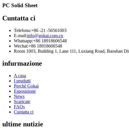
PC Solid Sheet
Cuntatta ci
Telefonu:
+86 -21 -56561003
E-mail:
info@gokai.com.cn
Whatsapp:
+86 18918606548
Wechat:
+86 18918606548
Room 1003, Building 1, Lane 111, Luxiang Road, Baoshan D
infurmazione
A casa
I prudutti
Perchè Gokai
Esposizione
News
Scaricate
FAQs
Cuntatta ci
ultime nutizie