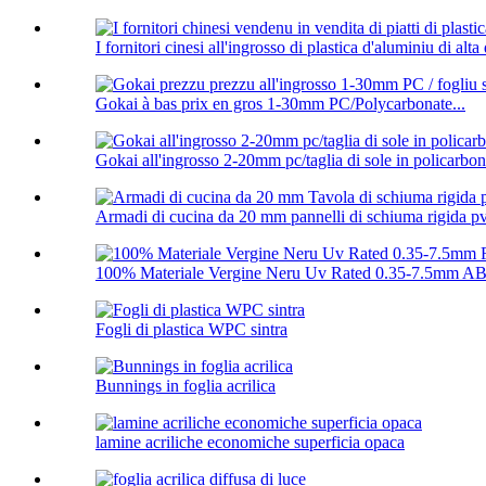
I fornitori cinesi all'ingrosso di plastica d'aluminiu di alta q
Gokai à bas prix en gros 1-30mm PC/Polycarbonate...
Gokai all'ingrosso 2-20mm pc/taglia di sole in policarbon
Armadi di cucina da 20 mm pannelli di schiuma rigida p
100% Materiale Vergine Neru Uv Rated 0.35-7.5mm ABS
Fogli di plastica WPC sintra
Bunnings in foglia acrilica
lamine acriliche economiche superficia opaca