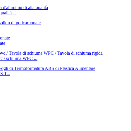
ualità ...
ate
vc / schiuma WPC ...
 T...