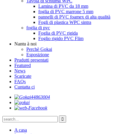
Tavola di schiuma WPC
Lamina di PVC da 18 mm
foglia di PVC marrone 5 mm
pannelli di PVC foamex di alta qualità
Fogli di plastica WPC sintra
foglia di pvc
Foglia di PVC rigida
Foglio rigido PVC Flim
Nantu à noi
Perchè Gokai
Esposizione
Prudutti presentati
Featured
News
Scaricate
FAQs
Cuntatta ci
A casa