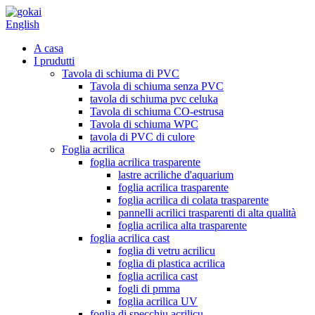
English
A casa
I prudutti
Tavola di schiuma di PVC
Tavola di schiuma senza PVC
tavola di schiuma pvc celuka
Tavola di schiuma CO-estrusa
Tavola di schiuma WPC
tavola di PVC di culore
Foglia acrilica
foglia acrilica trasparente
lastre acriliche d'aquarium
foglia acrilica trasparente
foglia acrilica di colata trasparente
pannelli acrilici trasparenti di alta qualità
foglia acrilica alta trasparente
foglia acrilica cast
foglia di vetru acrilicu
foglia di plastica acrilica
foglia acrilica cast
fogli di pmma
foglia acrilica UV
foglia di specchiu acrilicu