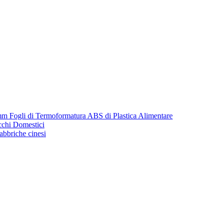
m Fogli di Termoformatura ABS di Plastica Alimentare
cchi Domestici
fabbriche cinesi