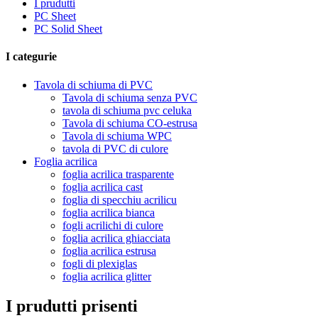
I prudutti
PC Sheet
PC Solid Sheet
I categurie
Tavola di schiuma di PVC
Tavola di schiuma senza PVC
tavola di schiuma pvc celuka
Tavola di schiuma CO-estrusa
Tavola di schiuma WPC
tavola di PVC di culore
Foglia acrilica
foglia acrilica trasparente
foglia acrilica cast
foglia di specchiu acrilicu
foglia acrilica bianca
fogli acrilichi di culore
foglia acrilica ghiacciata
foglia acrilica estrusa
fogli di plexiglas
foglia acrilica glitter
I prudutti prisenti