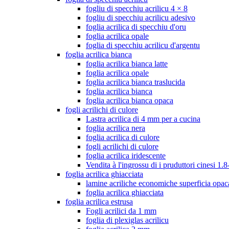
fogliu di specchiu acrilicu 4 × 8
fogliu di specchiu acrilicu adesivo
foglia acrilica di specchiu d'oru
foglia acrilica opale
foglia di specchiu acrilicu d'argentu
foglia acrilica bianca
foglia acrilica bianca latte
foglia acrilica opale
foglia acrilica bianca traslucida
foglia acrilica bianca
foglia acrilica bianca opaca
fogli acrilichi di culore
Lastra acrilica di 4 mm per a cucina
foglia acrilica nera
foglia acrilica di culore
fogli acrilichi di culore
foglia acrilica iridescente
Vendita à l'ingrossu di i pruduttori cinesi 
foglia acrilica ghiacciata
lamine acriliche economiche superficia opac
foglia acrilica ghiacciata
foglia acrilica estrusa
Fogli acrilici da 1 mm
foglia di plexiglas acrilicu