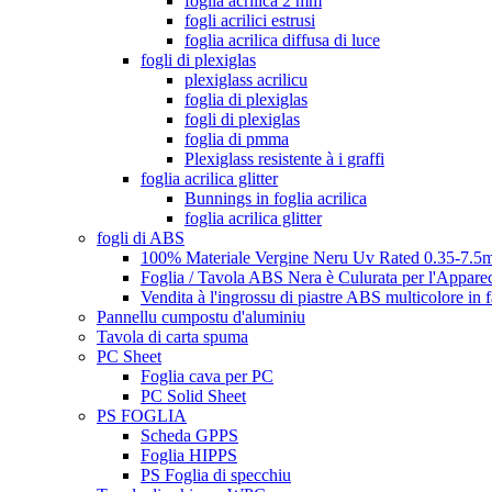
foglia acrilica 2 mm
fogli acrilici estrusi
foglia acrilica diffusa di luce
fogli di plexiglas
plexiglass acrilicu
foglia di plexiglas
fogli di plexiglas
foglia di pmma
Plexiglass resistente à i graffi
foglia acrilica glitter
Bunnings in foglia acrilica
foglia acrilica glitter
fogli di ABS
100% Materiale Vergine Neru Uv Rated 0.35-7.5m
Foglia / Tavola ABS Nera è Culurata per l'Appare
Vendita à l'ingrossu di piastre ABS multicolore in 
Pannellu cumpostu d'aluminiu
Tavola di carta spuma
PC Sheet
Foglia cava per PC
PC Solid Sheet
PS FOGLIA
Scheda GPPS
Foglia HIPPS
PS Foglia di specchiu