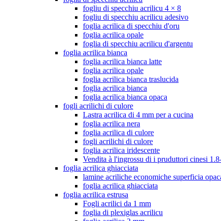
fogliu di specchiu acrilicu 4 × 8
fogliu di specchiu acrilicu adesivo
foglia acrilica di specchiu d'oru
foglia acrilica opale
foglia di specchiu acrilicu d'argentu
foglia acrilica bianca
foglia acrilica bianca latte
foglia acrilica opale
foglia acrilica bianca traslucida
foglia acrilica bianca
foglia acrilica bianca opaca
fogli acrilichi di culore
Lastra acrilica di 4 mm per a cucina
foglia acrilica nera
foglia acrilica di culore
fogli acrilichi di culore
foglia acrilica iridescente
Vendita à l'ingrossu di i pruduttori cinesi 
foglia acrilica ghiacciata
lamine acriliche economiche superficia opac
foglia acrilica ghiacciata
foglia acrilica estrusa
Fogli acrilici da 1 mm
foglia di plexiglas acrilicu