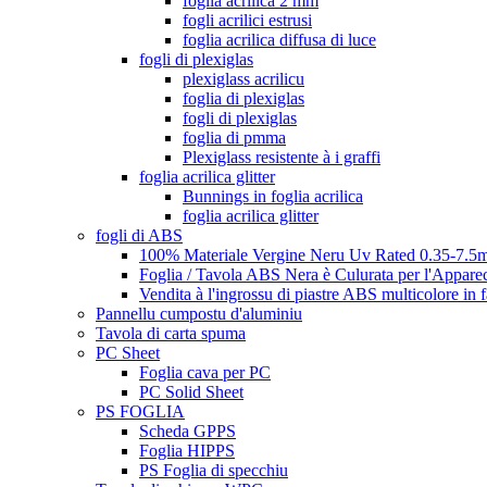
foglia acrilica 2 mm
fogli acrilici estrusi
foglia acrilica diffusa di luce
fogli di plexiglas
plexiglass acrilicu
foglia di plexiglas
fogli di plexiglas
foglia di pmma
Plexiglass resistente à i graffi
foglia acrilica glitter
Bunnings in foglia acrilica
foglia acrilica glitter
fogli di ABS
100% Materiale Vergine Neru Uv Rated 0.35-7.5m
Foglia / Tavola ABS Nera è Culurata per l'Appare
Vendita à l'ingrossu di piastre ABS multicolore in 
Pannellu cumpostu d'aluminiu
Tavola di carta spuma
PC Sheet
Foglia cava per PC
PC Solid Sheet
PS FOGLIA
Scheda GPPS
Foglia HIPPS
PS Foglia di specchiu