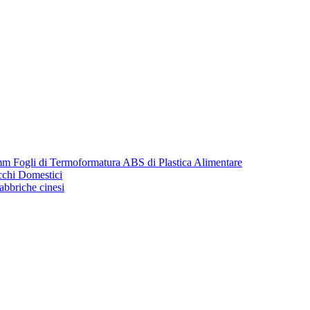
m Fogli di Termoformatura ABS di Plastica Alimentare
cchi Domestici
fabbriche cinesi