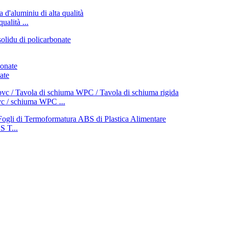
ualità ...
ate
vc / schiuma WPC ...
 T...