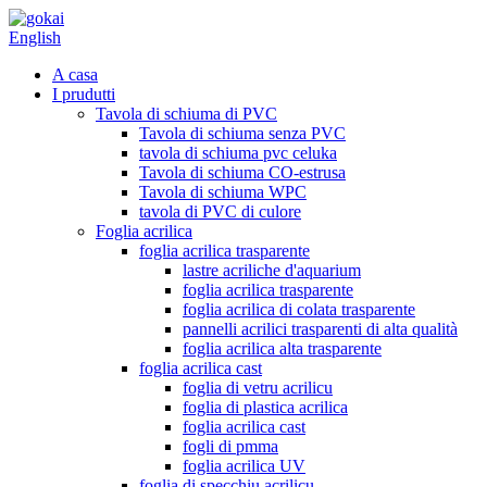
English
A casa
I prudutti
Tavola di schiuma di PVC
Tavola di schiuma senza PVC
tavola di schiuma pvc celuka
Tavola di schiuma CO-estrusa
Tavola di schiuma WPC
tavola di PVC di culore
Foglia acrilica
foglia acrilica trasparente
lastre acriliche d'aquarium
foglia acrilica trasparente
foglia acrilica di colata trasparente
pannelli acrilici trasparenti di alta qualità
foglia acrilica alta trasparente
foglia acrilica cast
foglia di vetru acrilicu
foglia di plastica acrilica
foglia acrilica cast
fogli di pmma
foglia acrilica UV
foglia di specchiu acrilicu