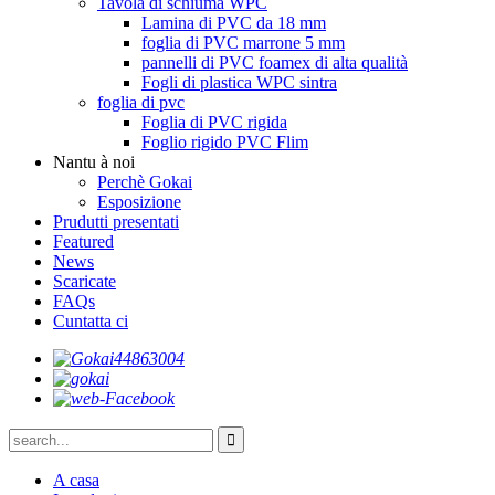
Tavola di schiuma WPC
Lamina di PVC da 18 mm
foglia di PVC marrone 5 mm
pannelli di PVC foamex di alta qualità
Fogli di plastica WPC sintra
foglia di pvc
Foglia di PVC rigida
Foglio rigido PVC Flim
Nantu à noi
Perchè Gokai
Esposizione
Prudutti presentati
Featured
News
Scaricate
FAQs
Cuntatta ci
A casa