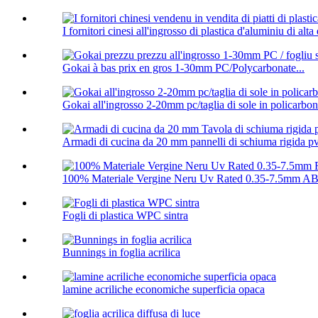
I fornitori cinesi all'ingrosso di plastica d'aluminiu di alta q
Gokai à bas prix en gros 1-30mm PC/Polycarbonate...
Gokai all'ingrosso 2-20mm pc/taglia di sole in policarbon
Armadi di cucina da 20 mm pannelli di schiuma rigida p
100% Materiale Vergine Neru Uv Rated 0.35-7.5mm ABS
Fogli di plastica WPC sintra
Bunnings in foglia acrilica
lamine acriliche economiche superficia opaca