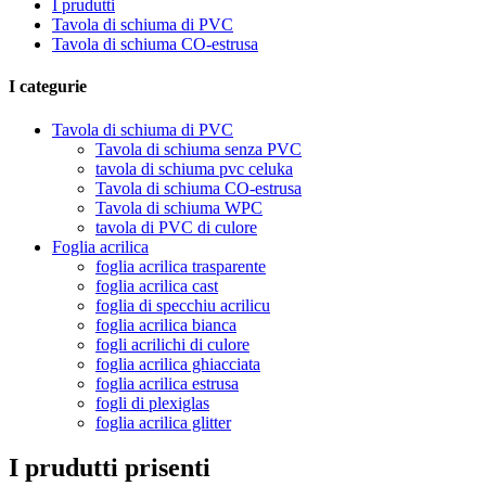
I prudutti
Tavola di schiuma di PVC
Tavola di schiuma CO-estrusa
I categurie
Tavola di schiuma di PVC
Tavola di schiuma senza PVC
tavola di schiuma pvc celuka
Tavola di schiuma CO-estrusa
Tavola di schiuma WPC
tavola di PVC di culore
Foglia acrilica
foglia acrilica trasparente
foglia acrilica cast
foglia di specchiu acrilicu
foglia acrilica bianca
fogli acrilichi di culore
foglia acrilica ghiacciata
foglia acrilica estrusa
fogli di plexiglas
foglia acrilica glitter
I prudutti prisenti