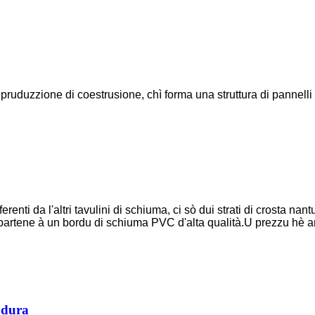
ruduzzione di coestrusione, chì forma una struttura di pannelli s
nti da l'altri tavulini di schiuma, ci sò dui strati di crosta nantu
partene à un bordu di schiuma PVC d'alta qualità.U prezzu hè ancu
 dura