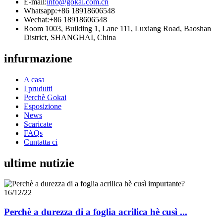
E-mail:
info@gokai.com.cn
Whatsapp:
+86 18918606548
Wechat:
+86 18918606548
Room 1003, Building 1, Lane 111, Luxiang Road, Baoshan
District, SHANGHAI, China
infurmazione
A casa
I prudutti
Perchè Gokai
Esposizione
News
Scaricate
FAQs
Cuntatta ci
ultime nutizie
16/12/22
Perchè a durezza di a foglia acrilica hè cusì ...