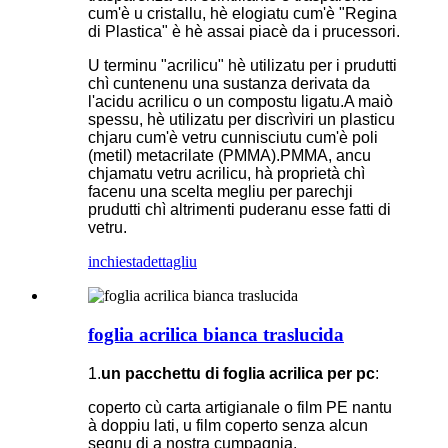
cum'è u cristallu, hè elogiatu cum'è "Regina
di Plastica" è hè assai piacè da i prucessori.
U terminu "acrilicu" hè utilizatu per i prudutti
chì cuntenenu una sustanza derivata da
l'acidu acrilicu o un compostu ligatu.A maiò
spessu, hè utilizatu per discrìviri un plasticu
chjaru cum'è vetru cunnisciutu cum'è poli
(metil) metacrilate (PMMA).PMMA, ancu
chjamatu vetru acrilicu, hà proprietà chì
facenu una scelta megliu per parechji
prudutti chì altrimenti puderanu esse fatti di
vetru.
inchiesta
dettagliu
foglia acrilica bianca traslucida
1.
un pacchettu di foglia acrilica per pc
:
coperto cù carta artigianale o film PE nantu
à doppiu lati, u film coperto senza alcun
segnu di a nostra cumpagnia.