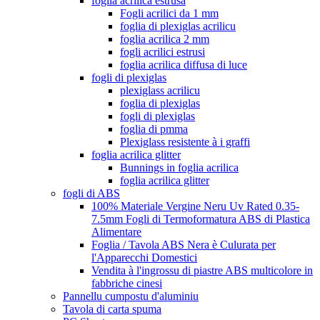
foglia acrilica estrusa
Fogli acrilici da 1 mm
foglia di plexiglas acrilicu
foglia acrilica 2 mm
fogli acrilici estrusi
foglia acrilica diffusa di luce
fogli di plexiglas
plexiglass acrilicu
foglia di plexiglas
fogli di plexiglas
foglia di pmma
Plexiglass resistente à i graffi
foglia acrilica glitter
Bunnings in foglia acrilica
foglia acrilica glitter
fogli di ABS
100% Materiale Vergine Neru Uv Rated 0.35-
7.5mm Fogli di Termoformatura ABS di Plastica
Alimentare
Foglia / Tavola ABS Nera è Culurata per
l'Apparecchi Domestici
Vendita à l'ingrossu di piastre ABS multicolore in
fabbriche cinesi
Pannellu cumpostu d'aluminiu
Tavola di carta spuma