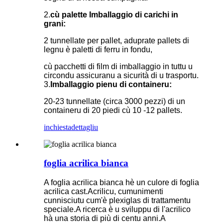
2.
cù palette Imballaggio di carichi in
grani:
2 tunnellate per pallet, aduprate pallets di
legnu è paletti di ferru in fondu,
cù pacchetti di film di imballaggio in tuttu u
circondu assicuranu a sicurità di u trasportu.
3.
Imballaggio pienu di containeru:
20-23 tunnellate (circa 3000 pezzi) di un
containeru di 20 piedi cù 10 -12 pallets.
inchiesta
dettagliu
foglia acrilica bianca
A foglia acrilica bianca hè un culore di foglia
acrilica cast.Acrilicu, cumunimenti
cunnisciutu cum'è plexiglas di trattamentu
speciale.A ricerca è u sviluppu di l'acrilico
hà una storia di più di centu anni.A