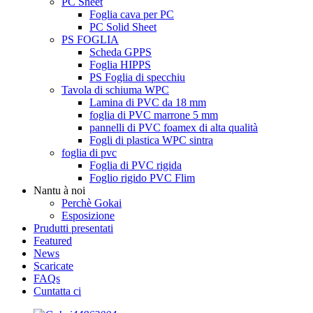
PC Sheet
Foglia cava per PC
PC Solid Sheet
PS FOGLIA
Scheda GPPS
Foglia HIPPS
PS Foglia di specchiu
Tavola di schiuma WPC
Lamina di PVC da 18 mm
foglia di PVC marrone 5 mm
pannelli di PVC foamex di alta qualità
Fogli di plastica WPC sintra
foglia di pvc
Foglia di PVC rigida
Foglio rigido PVC Flim
Nantu à noi
Perchè Gokai
Esposizione
Prudutti presentati
Featured
News
Scaricate
FAQs
Cuntatta ci