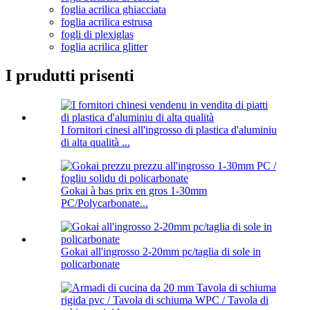
foglia acrilica ghiacciata
foglia acrilica estrusa
fogli di plexiglas
foglia acrilica glitter
I prudutti prisenti
I fornitori cinesi all'ingrosso di plastica d'aluminiu
di alta qualità ...
Gokai à bas prix en gros 1-30mm
PC/Polycarbonate...
Gokai all'ingrosso 2-20mm pc/taglia di sole in
policarbonate