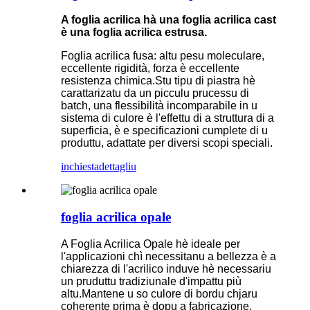
A foglia acrilica hà una foglia acrilica cast
è una foglia acrilica estrusa.
Foglia acrilica fusa: altu pesu moleculare,
eccellente rigidità, forza è eccellente
resistenza chimica.Stu tipu di piastra hè
carattarizatu da un picculu prucessu di
batch, una flessibilità incomparabile in u
sistema di culore è l'effettu di a struttura di a
superficia, è e specificazioni cumplete di u
produttu, adattate per diversi scopi speciali.
inchiesta
dettagliu
foglia acrilica opale
A Foglia Acrilica Opale hè ideale per
l'applicazioni chì necessitanu a bellezza è a
chiarezza di l'acrilico induve hè necessariu
un pruduttu tradiziunale d'impattu più
altu.Mantene u so culore di bordu chjaru
coherente prima è dopu a fabricazione,