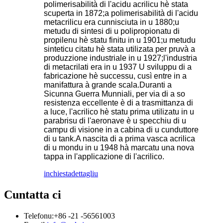
polimerisabilità di l'acidu acrilicu hè stata
scuperta in 1872;a polimerisabilità di l'acidu
metacrilicu era cunnisciuta in u 1880;u
metudu di sintesi di u polipropionatu di
propilenu hè statu finitu in u 1901;u metudu
sinteticu citatu hè stata utilizata per pruvà a
produzzione industriale in u 1927;l'industria
di metacrilati era in u 1937 U sviluppu di a
fabricazione hè successu, cusì entre in a
manifattura à grande scala.Duranti a
Sicunna Guerra Munniali, per via di a so
resistenza eccellente è di a trasmittanza di
a luce, l'acrilico hè statu prima utilizatu in u
parabrisu di l'aeronave è u specchiu di u
campu di visione in a cabina di u cunduttore
di u tank.A nascita di a prima vasca acrilica
di u mondu in u 1948 hà marcatu una nova
tappa in l'applicazione di l'acrilico.
inchiesta
dettagliu
Cuntatta ci
Telefonu:
+86 -21 -56561003