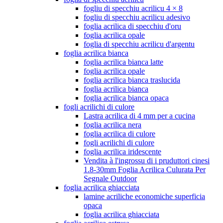
fogliu di specchiu acrilicu 4 × 8
fogliu di specchiu acrilicu adesivo
foglia acrilica di specchiu d'oru
foglia acrilica opale
foglia di specchiu acrilicu d'argentu
foglia acrilica bianca
foglia acrilica bianca latte
foglia acrilica opale
foglia acrilica bianca traslucida
foglia acrilica bianca
foglia acrilica bianca opaca
fogli acrilichi di culore
Lastra acrilica di 4 mm per a cucina
foglia acrilica nera
foglia acrilica di culore
fogli acrilichi di culore
foglia acrilica iridescente
Vendita à l'ingrossu di i pruduttori cinesi
1.8-30mm Foglia Acrilica Culurata Per
Segnale Outdoor
foglia acrilica ghiacciata
lamine acriliche economiche superficia
opaca
foglia acrilica ghiacciata