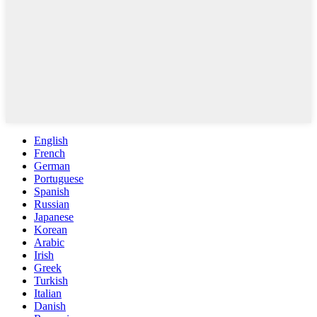
English
French
German
Portuguese
Spanish
Russian
Japanese
Korean
Arabic
Irish
Greek
Turkish
Italian
Danish