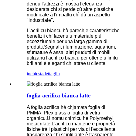
dendu l'attrezzi è mostra l'eleganza
desiderata chì si perde cù altre plastiche
modificate à l'impattu chì dà un aspettu
"industriale".
L'acrilicu biancu hà parechje caratteristiche
benefizii chì facenu u materiale più
eccezziunale per una larga gamma di
prudutti.Segnali, illuminazione, aquarium,
sfumature è assai altri prudutti di mobili
utilizanu l'acrilico biancu per ottene u finitu
brillanti è eleganti chì attrae u cliente.
inchiesta
dettagliu
foglia acrilica bianca latte
A foglia acrilica hè chjamata foglia di
PMMA, Plexiglass o foglia di vetru
organicu.U nomu chimicu hè Polymethyl
metacrilate.L'acrilicu mantene e proprietà
fisiche trà i plastichi per via di l'eccellente
trasparenza chì scintillante è trasparente