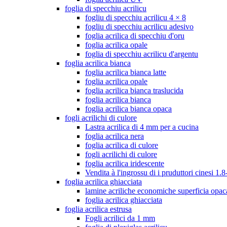
foglia di specchiu acrilicu
fogliu di specchiu acrilicu 4 × 8
fogliu di specchiu acrilicu adesivo
foglia acrilica di specchiu d'oru
foglia acrilica opale
foglia di specchiu acrilicu d'argentu
foglia acrilica bianca
foglia acrilica bianca latte
foglia acrilica opale
foglia acrilica bianca traslucida
foglia acrilica bianca
foglia acrilica bianca opaca
fogli acrilichi di culore
Lastra acrilica di 4 mm per a cucina
foglia acrilica nera
foglia acrilica di culore
fogli acrilichi di culore
foglia acrilica iridescente
Vendita à l'ingrossu di i pruduttori cinesi 
foglia acrilica ghiacciata
lamine acriliche economiche superficia opac
foglia acrilica ghiacciata
foglia acrilica estrusa
Fogli acrilici da 1 mm