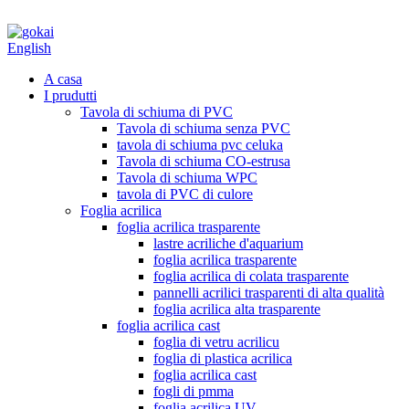
English
A casa
I prudutti
Tavola di schiuma di PVC
Tavola di schiuma senza PVC
tavola di schiuma pvc celuka
Tavola di schiuma CO-estrusa
Tavola di schiuma WPC
tavola di PVC di culore
Foglia acrilica
foglia acrilica trasparente
lastre acriliche d'aquarium
foglia acrilica trasparente
foglia acrilica di colata trasparente
pannelli acrilici trasparenti di alta qualità
foglia acrilica alta trasparente
foglia acrilica cast
foglia di vetru acrilicu
foglia di plastica acrilica
foglia acrilica cast
fogli di pmma
foglia acrilica UV