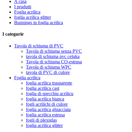
A casa
I prudutti
Foglia acrilica
foglia acrilica glitter
Bunnings in foglia acrilica
I categurie
Tavola di schiuma di PVC
Tavola di schiuma senza PVC
tavola di schiuma pvc celuka
Tavola di schiuma CO-estrusa
Tavola di schiuma WPC
tavola di PVC di culore
Foglia acrilica
foglia acrilica trasparente
foglia acrilica cast
foglia di specchiu acrilicu
foglia acrilica bianca
fogli acrilichi di culore
foglia acrilica ghiacciata
foglia acrilica estrusa
fogli di plexiglas
foglia acrilica glitter