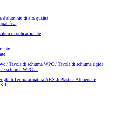
ualità ...
ate
vc / schiuma WPC ...
 T...