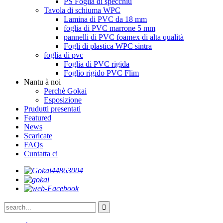
PS Foglia di specchiu
Tavola di schiuma WPC
Lamina di PVC da 18 mm
foglia di PVC marrone 5 mm
pannelli di PVC foamex di alta qualità
Fogli di plastica WPC sintra
foglia di pvc
Foglia di PVC rigida
Foglio rigido PVC Flim
Nantu à noi
Perchè Gokai
Esposizione
Prudutti presentati
Featured
News
Scaricate
FAQs
Cuntatta ci