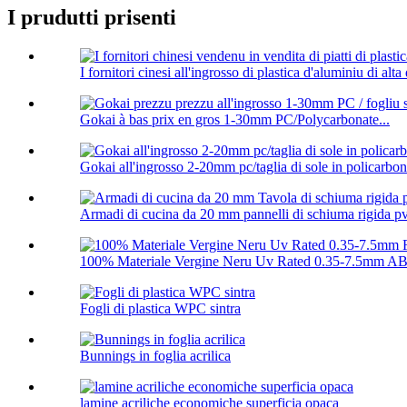
I prudutti prisenti
I fornitori cinesi all'ingrosso di plastica d'aluminiu di alta q
Gokai à bas prix en gros 1-30mm PC/Polycarbonate...
Gokai all'ingrosso 2-20mm pc/taglia di sole in policarbon
Armadi di cucina da 20 mm pannelli di schiuma rigida p
100% Materiale Vergine Neru Uv Rated 0.35-7.5mm ABS
Fogli di plastica WPC sintra
Bunnings in foglia acrilica
lamine acriliche economiche superficia opaca