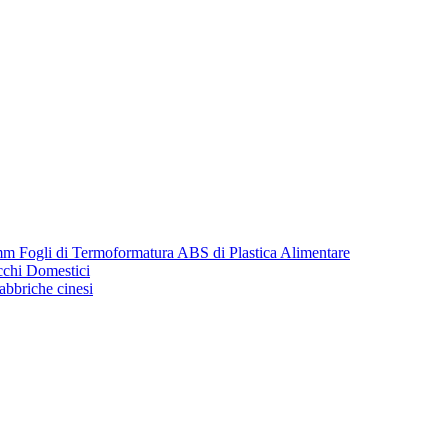
m Fogli di Termoformatura ABS di Plastica Alimentare
cchi Domestici
fabbriche cinesi