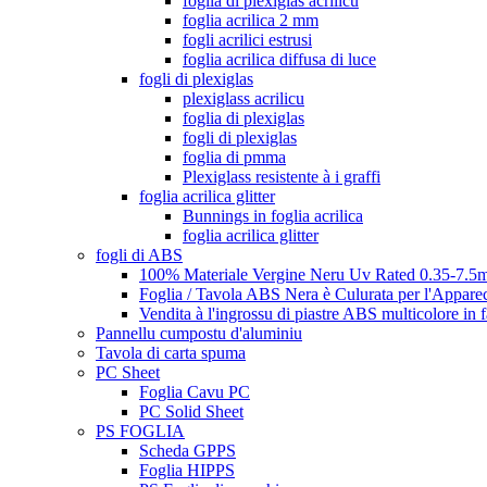
foglia di plexiglas acrilicu
foglia acrilica 2 mm
fogli acrilici estrusi
foglia acrilica diffusa di luce
fogli di plexiglas
plexiglass acrilicu
foglia di plexiglas
fogli di plexiglas
foglia di pmma
Plexiglass resistente à i graffi
foglia acrilica glitter
Bunnings in foglia acrilica
foglia acrilica glitter
fogli di ABS
100% Materiale Vergine Neru Uv Rated 0.35-7.5m
Foglia / Tavola ABS Nera è Culurata per l'Appare
Vendita à l'ingrossu di piastre ABS multicolore in 
Pannellu cumpostu d'aluminiu
Tavola di carta spuma
PC Sheet
Foglia Cavu PC
PC Solid Sheet
PS FOGLIA
Scheda GPPS
Foglia HIPPS