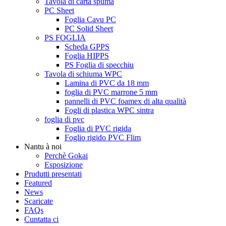
Tavola di carta spuma
PC Sheet
Foglia Cavu PC
PC Solid Sheet
PS FOGLIA
Scheda GPPS
Foglia HIPPS
PS Foglia di specchiu
Tavola di schiuma WPC
Lamina di PVC da 18 mm
foglia di PVC marrone 5 mm
pannelli di PVC foamex di alta qualità
Fogli di plastica WPC sintra
foglia di pvc
Foglia di PVC rigida
Foglio rigido PVC Flim
Nantu à noi
Perchè Gokai
Esposizione
Prudutti presentati
Featured
News
Scaricate
FAQs
Cuntatta ci