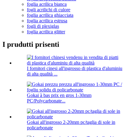
foglia acrilica bianca
fogli acrilichi di culore
foglia acrilica ghiacciata
foglia acrilica estrusa
fogli di plexiglas
foglia acrilica glitter
I prudutti prisenti
I fornitori cinesi all'ingrosso di plastica d'aluminiu
di alta qualità ...
Gokai à bas prix en gros 1-30mm
PC/Polycarbonate...
Gokai all'ingrosso 2-20mm pc/taglia di sole in
policarbonate