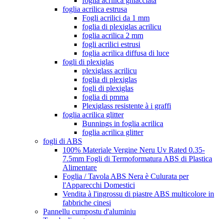
foglia acrilica ghiacciata
foglia acrilica estrusa
Fogli acrilici da 1 mm
foglia di plexiglas acrilicu
foglia acrilica 2 mm
fogli acrilici estrusi
foglia acrilica diffusa di luce
fogli di plexiglas
plexiglass acrilicu
foglia di plexiglas
fogli di plexiglas
foglia di pmma
Plexiglass resistente à i graffi
foglia acrilica glitter
Bunnings in foglia acrilica
foglia acrilica glitter
fogli di ABS
100% Materiale Vergine Neru Uv Rated 0.35-
7.5mm Fogli di Termoformatura ABS di Plastica
Alimentare
Foglia / Tavola ABS Nera è Culurata per
l'Apparecchi Domestici
Vendita à l'ingrossu di piastre ABS multicolore in
fabbriche cinesi
Pannellu cumpostu d'aluminiu