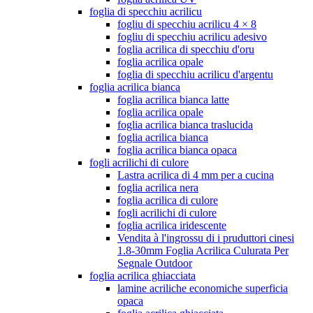
foglia di specchiu acrilicu
fogliu di specchiu acrilicu 4 × 8
fogliu di specchiu acrilicu adesivo
foglia acrilica di specchiu d'oru
foglia acrilica opale
foglia di specchiu acrilicu d'argentu
foglia acrilica bianca
foglia acrilica bianca latte
foglia acrilica opale
foglia acrilica bianca traslucida
foglia acrilica bianca
foglia acrilica bianca opaca
fogli acrilichi di culore
Lastra acrilica di 4 mm per a cucina
foglia acrilica nera
foglia acrilica di culore
fogli acrilichi di culore
foglia acrilica iridescente
Vendita à l'ingrossu di i pruduttori cinesi
1.8-30mm Foglia Acrilica Culurata Per
Segnale Outdoor
foglia acrilica ghiacciata
lamine acriliche economiche superficia
opaca